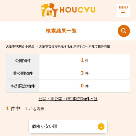
検索結果一覧
大阪市城東区 不動産
＞
大阪市営長堀鶴見緑地線 京橋駅の一戸建て物件情報
1
公開物件
件
3
非公開物件
件
0
特別限定物件
件
公開・非公開・特別限定物件とは
1
件中
1～1を表示