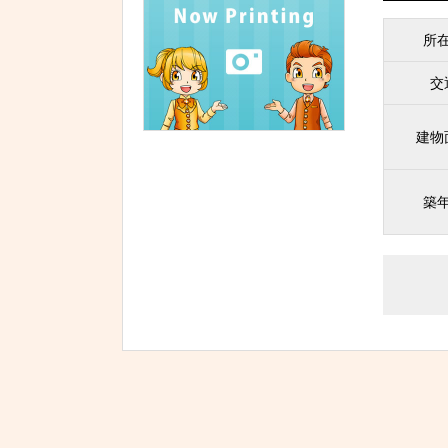
所
交
建物
築