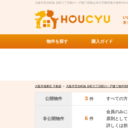
大阪市営谷町線 谷町六丁目駅の一戸建て情報は仲介手数料最大無料HOU
物件を探す
購入ガイド
大阪市城東区 不動産
＞
大阪市営谷町線 谷町六丁目駅の一戸建て物件情
3
公開物件
すべての方
件
会員のみに
6
非公開物件
件
原則として
詳しくは担