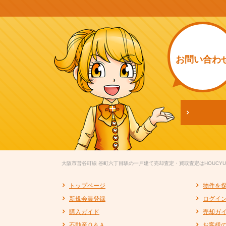
お問い
合わ
大阪市営谷町線 谷町六丁目駅の一戸建て売却査定・買取査定はHOUCYU
トップページ
物件を
新規会員登録
ログイ
購入ガイド
売却ガ
不動産Ｑ＆Ａ
お客様