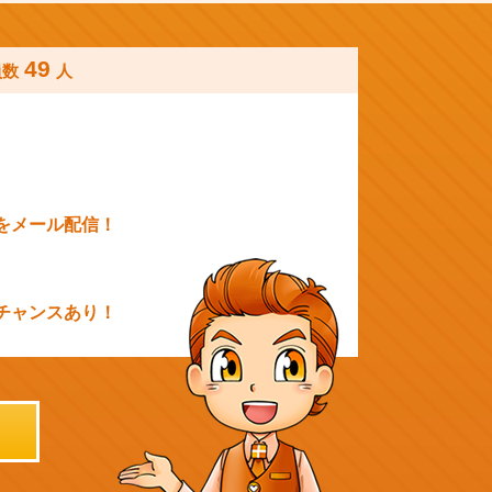
49
員数
人
をメール配信！
チャンスあり！