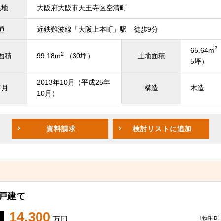
在地
大阪府大阪市天王寺区空清町
通
近鉄難波線「大阪上本町」駅 徒歩9分
2
65.64m
2
面積
99.18m
（30坪）
土地面積
5坪）
2013年10月（平成25年
年月
構造
木造
10月）
資料請求
検討リスト
に追加
一戸建て
14,300
万円
〔物件ID〕 