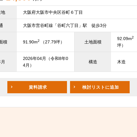
在地
大阪府大阪市中央区谷町６丁目
通
大阪市営谷町線「谷町六丁目」駅 徒歩3分
2
92.09m
（
2
面積
91.90m
（27.79坪）
土地面積
坪）
2026年04月（令和8年0
年月
構造
木造
4月）
資料請求
検討リスト
に追加