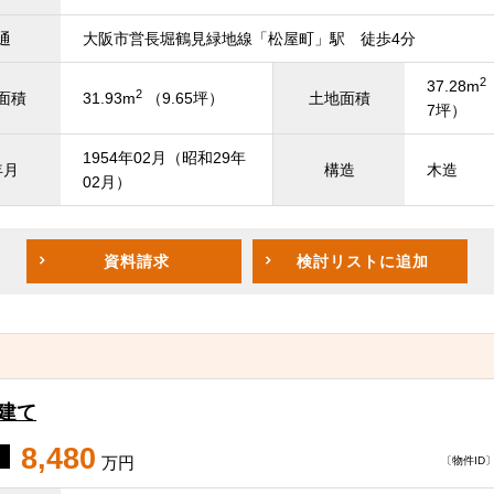
通
大阪市営長堀鶴見緑地線「松屋町」駅 徒歩4分
2
37.28m
2
面積
31.93m
（9.65坪）
土地面積
7坪）
1954年02月（昭和29年
年月
構造
木造
02月）
資料請求
検討リスト
に追加
建て
8,480
万円
〔物件ID〕 