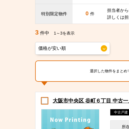
担当者から
0
特別限定物件
件
詳しくは担
3
件中
1～3を表示
選択した物件をまとめ
大阪市中央区 谷町６丁目 中古
中古戸建
所