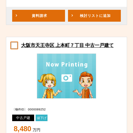
資料請求
検討リスト
に追加
大阪市天王寺区 上本町７丁目 中古一戸建て
〔物件ID〕 0000089252
中古戸建
値下げ
8,480
万円