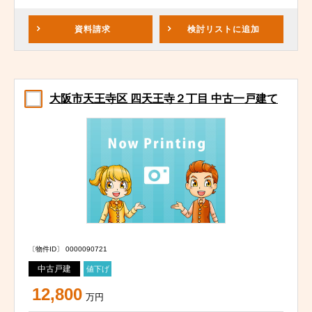
資料請求
検討リスト
に追加
大阪市天王寺区 四天王寺２丁目 中古一戸建て
〔物件ID〕 0000090721
中古戸建
値下げ
12,800
万円