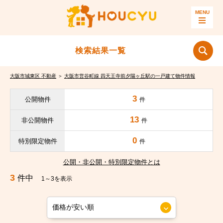
検索結果一覧
大阪市城東区 不動産
＞
大阪市営谷町線 四天王寺前夕陽ヶ丘駅の一戸建て物件情報
3
公開物件
件
13
非公開物件
件
0
特別限定物件
件
公開・非公開・特別限定物件とは
3
件中
1～3を表示