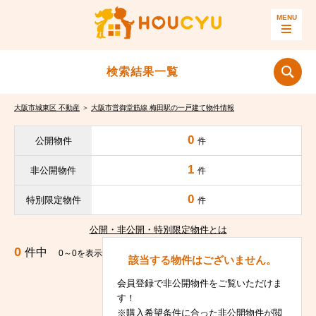
検索結果一覧
大阪市城東区 不動産
＞
大阪市営御堂筋線 梅田駅の一戸建て物件情報
0
公開物件
件
1
非公開物件
件
0
特別限定物件
件
公開・非公開・特別限定物件とは
0
件中
0～0を表示
該当する物件はございません。
会員登録で非公開物件をご覧いただけま
す！
※購入希望条件に合った非公開物件が閲