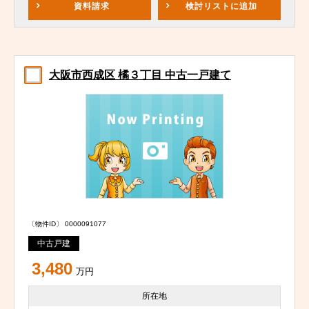
資料請求
検討リスト
に追加
大阪市西成区 橘３丁目 中古一戸建て
〔物件ID〕 0000091077
中古戸建
3,480
万円
所在地