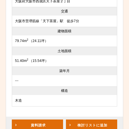
大阪府大阪市西成区天下茶屋２丁目
交通
大阪市営堺筋線「天下茶屋」駅 徒歩7分
建物面積
2
79.74m
（24.11坪）
土地面積
2
51.40m
（15.54坪）
築年月
---
構造
木造
資料請求
検討リスト
に追加