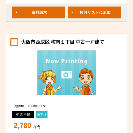
資料請求
検討リスト
に追加
大阪市西成区 梅南１丁目 中古一戸建て
〔物件ID〕 0000080179
中古戸建
値下げ
2,780
万円