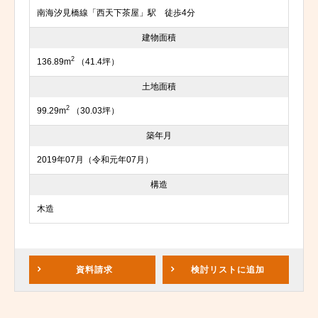
南海汐見橋線「西天下茶屋」駅 徒歩4分
建物面積
2
136.89m
（41.4坪）
土地面積
2
99.29m
（30.03坪）
築年月
2019年07月（令和元年07月）
構造
木造
資料請求
検討リスト
に追加