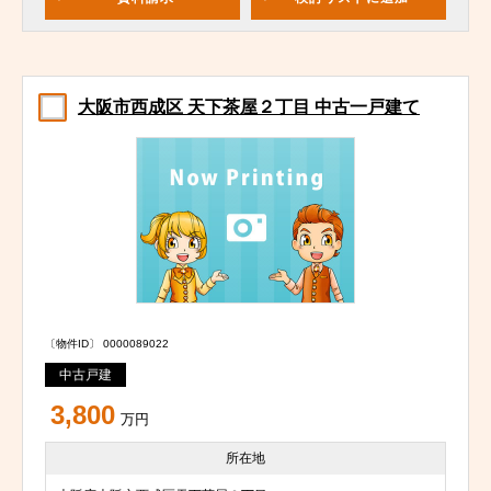
大阪市西成区 天下茶屋２丁目 中古一戸建て
〔物件ID〕 0000089022
中古戸建
3,800
万円
所在地