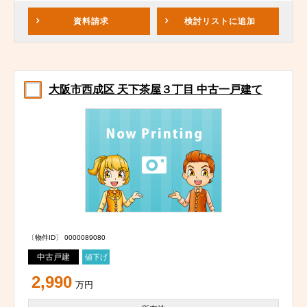
資料請求
検討リスト
に追加
大阪市西成区 天下茶屋３丁目 中古一戸建て
〔物件ID〕 0000089080
中古戸建
値下げ
2,990
万円