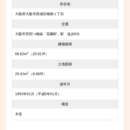
所在地
大阪府大阪市西成区梅南１丁目
交通
大阪市営四つ橋線「花園町」駅 徒歩6分
建物面積
2
68.82m
（20.81坪）
土地面積
2
29.42m
（8.89坪）
築年月
1993年01月（平成5年01月）
構造
木造