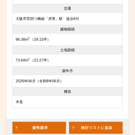
交通
大阪市営四つ橋線「岸里」駅 徒歩8分
建物面積
2
96.38m
（29.15坪）
土地面積
2
73.64m
（22.27坪）
築年月
2026年06月（令和8年06月）
構造
木造
資料請求
検討リスト
に追加