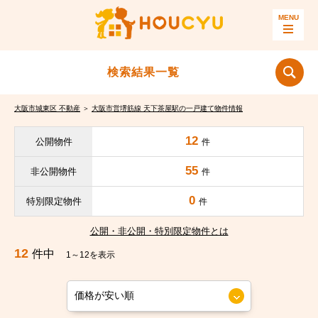
検索結果一覧
大阪市城東区 不動産
＞
大阪市営堺筋線 天下茶屋駅の一戸建て物件情報
12
公開物件
件
55
非公開物件
件
0
特別限定物件
件
公開・非公開・特別限定物件とは
12
件中
1～12を表示