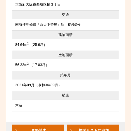
大阪府大阪市西成区橘３丁目
交通
南海汐見橋線「西天下茶屋」駅 徒歩3分
建物面積
2
84.64m
（25.6坪）
土地面積
2
56.33m
（17.03坪）
築年月
2021年09月（令和3年09月）
構造
木造
資料請求
検討リスト
に追加