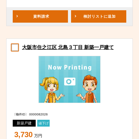
資料請求
検討リスト
に追加
大阪市住之江区 北島３丁目 新築一戸建て
〔物件ID〕 0000082026
新築戸建
値下げ
3,730
万円