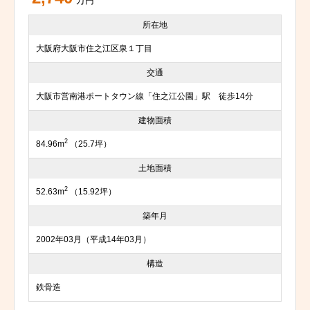
万円
所在地
大阪府大阪市住之江区泉１丁目
交通
大阪市営南港ポートタウン線「住之江公園」駅 徒歩14分
建物面積
2
84.96m
（25.7坪）
土地面積
2
52.63m
（15.92坪）
築年月
2002年03月（平成14年03月）
構造
鉄骨造