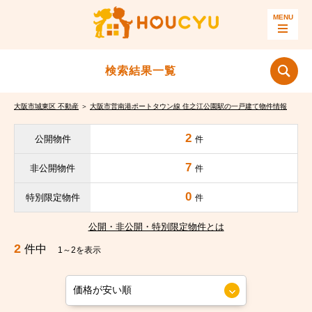
検索結果一覧
大阪市城東区 不動産
＞
大阪市営南港ポートタウン線 住之江公園駅の一戸建て物件情報
2
公開物件
件
7
非公開物件
件
0
特別限定物件
件
公開・非公開・特別限定物件とは
2
件中
1～2を表示