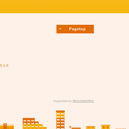
Pagetop
1-9
Supported by
REGUSWORKS