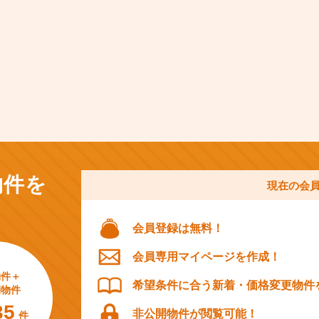
物件を
現在の会
会員登録は無料！
会員専用マイページを作成！
物件＋
希望条件に合う新着・価格変更物件
開物件
35
非公開物件が閲覧可能！
件