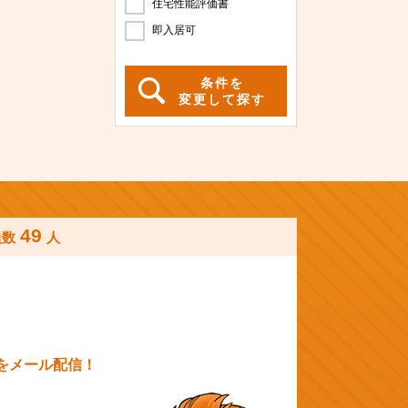
住宅性能評価書
即入居可
条件を
変更して探す
49
員数
人
をメール配信！