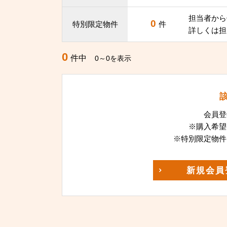
担当者から
0
特別限定物件
件
詳しくは担
0
件中
0～0を表示
会員登
※購入希望
※特別限定物件
新規
会員