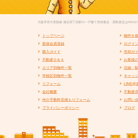
大阪市営今里筋線 蒲生四丁目駅の一戸建て売却査定・買取査定はHOUC
トップページ
物件を
新規会員登録
ログイ
購入ガイド
売却ガ
不動産Ｑ＆Ａ
お客様
エリア別物件一覧
沿線・
学校区別物件一覧
キャッ
リフォーム
LINE
会社概要
不動産
仲介手数料見積もりフォーム
お問い
プライバシーポリシー
ブログ