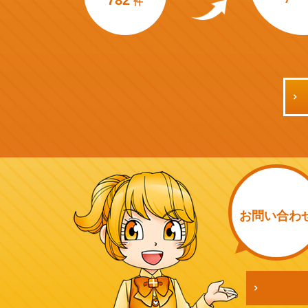
782
件
お問い
合わ