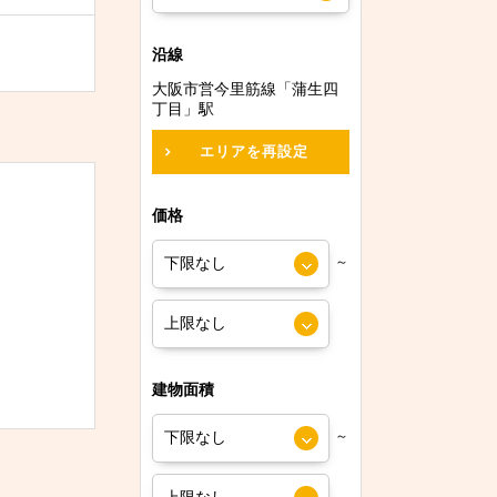
沿線
大阪市営今里筋線「蒲生四
丁目」駅
エリアを再設定
価格
～
建物面積
～