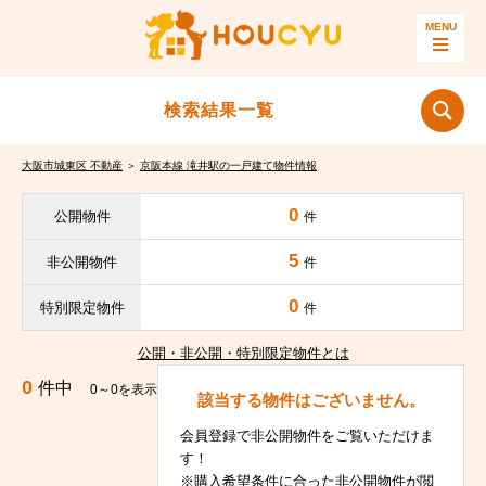
検索結果一覧
大阪市城東区 不動産
＞
京阪本線 滝井駅の一戸建て物件情報
0
公開物件
件
5
非公開物件
件
0
特別限定物件
件
公開・非公開・特別限定物件とは
0
件中
0～0を表示
該当する物件はございません。
会員登録で非公開物件をご覧いただけま
す！
※購入希望条件に合った非公開物件が閲