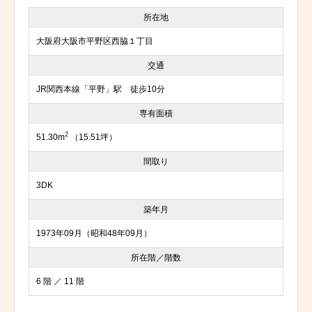
所在地
大阪府大阪市平野区西脇１丁目
交通
JR関西本線「平野」駅 徒歩10分
専有面積
2
51.30m
（15.51坪）
間取り
3DK
築年月
1973年09月（昭和48年09月）
所在階／階数
6 階 ／ 11 階