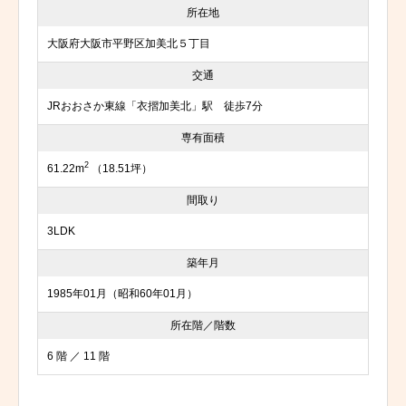
所在地
大阪府大阪市平野区加美北５丁目
交通
JRおおさか東線「衣摺加美北」駅 徒歩7分
専有面積
2
61.22m
（18.51坪）
間取り
3LDK
築年月
1985年01月（昭和60年01月）
所在階／階数
6 階 ／ 11 階