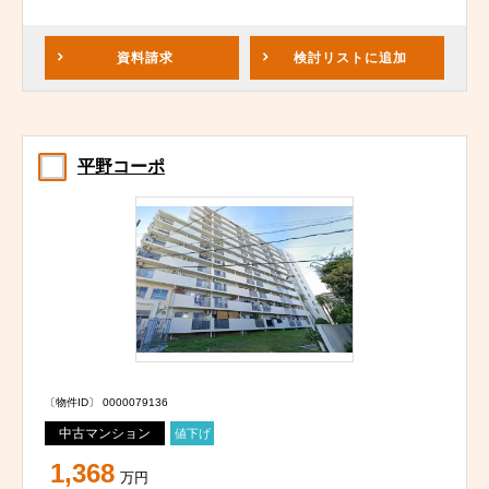
資料請求
検討リスト
に追加
平野コーポ
〔物件ID〕 0000079136
中古マンション
値下げ
1,368
万円