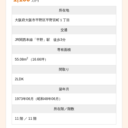
万円
所在地
大阪府大阪市平野区平野宮町１丁目
交通
JR関西本線「平野」駅 徒歩3分
専有面積
2
55.08m
（16.66坪）
間取り
2LDK
築年月
1973年06月（昭和48年06月）
所在階／階数
11 階 ／ 11 階