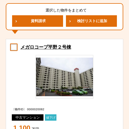
選択した物件をまとめて
資料請求
検討リストに追加
メガロコープ平野２号棟
〔物件ID〕 0000020082
中古マンション
値下げ
1,100