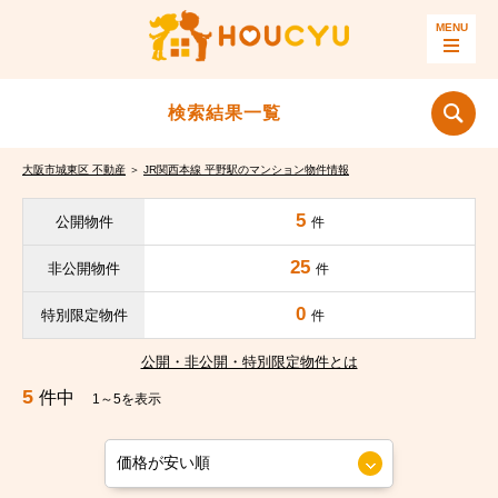
検索結果一覧
大阪市城東区 不動産
＞
JR関西本線 平野駅のマンション物件情報
5
公開物件
件
25
非公開物件
件
0
特別限定物件
件
公開・非公開・特別限定物件とは
5
件中
1～5を表示