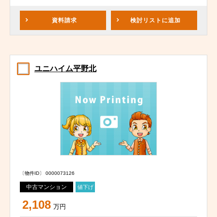
資料請求
検討リスト
に追加
ユニハイム平野北
〔物件ID〕 0000073126
中古マンション
値下げ
2,108
万円