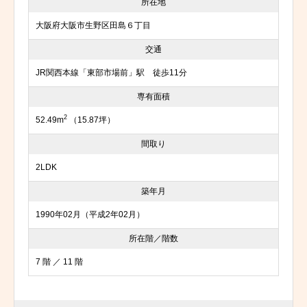
所在地
大阪府大阪市生野区田島６丁目
交通
JR関西本線「東部市場前」駅 徒歩11分
専有面積
2
52.49m
（15.87坪）
間取り
2LDK
築年月
1990年02月（平成2年02月）
所在階／階数
7 階 ／ 11 階