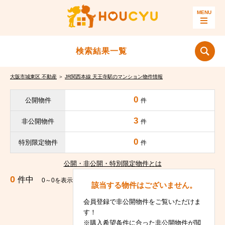
検索結果一覧
大阪市城東区 不動産
＞
JR関西本線 天王寺駅のマンション物件情報
0
公開物件
件
3
非公開物件
件
0
特別限定物件
件
公開・非公開・特別限定物件とは
0
件中
0～0を表示
該当する物件はございません。
会員登録で非公開物件をご覧いただけま
す！
※購入希望条件に合った非公開物件が閲