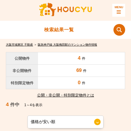
検索結果一覧
大阪市城東区 不動産
＞
阪急神戸線 大阪梅田駅のマンション物件情報
4
公開物件
件
69
非公開物件
件
0
特別限定物件
件
公開・非公開・特別限定物件とは
4
件中
1～4を表示