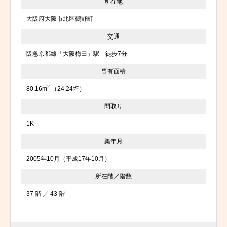
所在地
大阪府大阪市北区鶴野町
交通
阪急京都線「大阪梅田」駅 徒歩7分
専有面積
2
80.16m
（24.24坪）
間取り
1K
築年月
2005年10月（平成17年10月）
所在階／階数
37 階 ／ 43 階