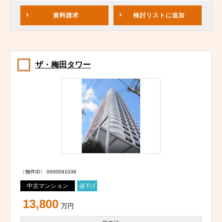
資料請求
検討リスト
に追加
ザ・梅田タワー
〔物件ID〕 0000091038
中古マンション
値下げ
13,800
万円