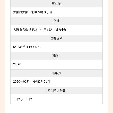
所在地
大阪府大阪市北区豊崎３丁目
交通
大阪市営御堂筋線「中津」駅 徒歩1分
専有面積
2
55.13m
（16.67坪）
間取り
2LDK
築年月
2020年01月（令和2年01月）
所在階／階数
16 階 ／ 50 階