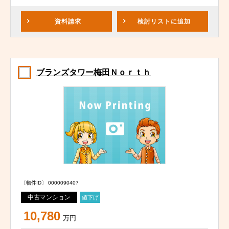
資料請求
検討リスト
に追加
ブランズタワー梅田Ｎｏｒｔｈ
〔物件ID〕 0000090407
中古マンション
値下げ
10,780
万円