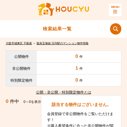
検索結果一覧
大阪市城東区 不動産
＞
阪急宝塚線 庄内駅のマンション物件情報
0
公開物件
件
1
非公開物件
件
0
特別限定物件
件
公開・非公開・特別限定物件とは
0
件中
0～0を表示
該当する物件はございません。
会員登録で非公開物件をご覧いただけま
す！
※購入希望条件に合った非公開物件が閲