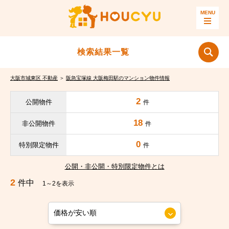
検索結果一覧
大阪市城東区 不動産
＞
阪急宝塚線 大阪梅田駅のマンション物件情報
2
公開物件
件
18
非公開物件
件
0
特別限定物件
件
公開・非公開・特別限定物件とは
2
件中
1～2を表示