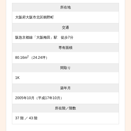
所在地
大阪府大阪市北区鶴野町
交通
阪急京都線「大阪梅田」駅 徒歩7分
専有面積
2
80.16m
（24.24坪）
間取り
1K
築年月
2005年10月（平成17年10月）
所在階／階数
37 階 ／ 43 階