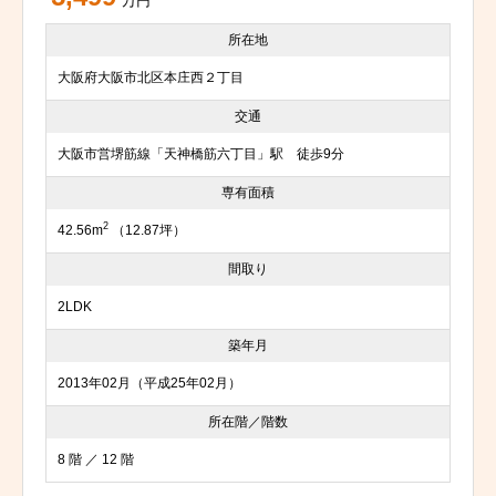
万円
所在地
大阪府大阪市北区本庄西２丁目
交通
大阪市営堺筋線「天神橋筋六丁目」駅 徒歩9分
専有面積
2
42.56m
（12.87坪）
間取り
2LDK
築年月
2013年02月（平成25年02月）
所在階／階数
8 階 ／ 12 階