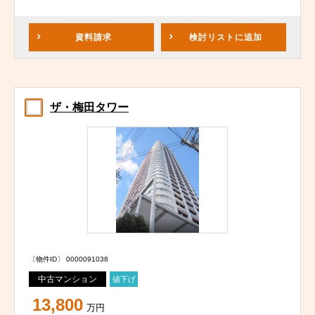
資料請求
検討リスト
に追加
ザ・梅田タワー
〔物件ID〕 0000091038
中古マンション
値下げ
13,800
万円