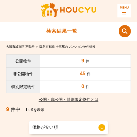
検索結果一覧
大阪市城東区 不動産
＞
阪急京都線 十三駅のマンション物件情報
9
公開物件
件
45
非公開物件
件
0
特別限定物件
件
公開・非公開・特別限定物件とは
9
件中
1～9を表示