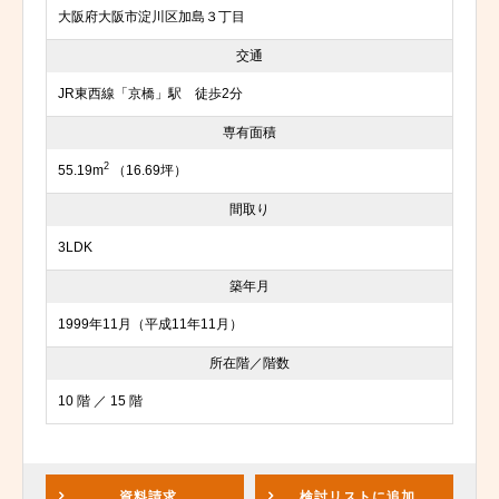
大阪府大阪市淀川区加島３丁目
交通
JR東西線「京橋」駅 徒歩2分
専有面積
2
55.19m
（16.69坪）
間取り
3LDK
築年月
1999年11月（平成11年11月）
所在階／階数
10 階 ／ 15 階
資料請求
検討リスト
に追加