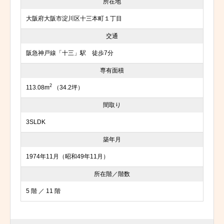
所在地
大阪府大阪市淀川区十三本町１丁目
交通
阪急神戸線「十三」駅 徒歩7分
専有面積
2
113.08m
（34.2坪）
間取り
3SLDK
築年月
1974年11月（昭和49年11月）
所在階／階数
5 階 ／ 11 階