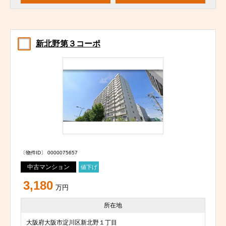
新北野第３コーポ
〔物件ID〕 0000075657
中古マンション
値下げ
3,180
万円
所在地
大阪府大阪市淀川区新北野１丁目