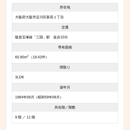
所在地
大阪府大阪市淀川区新高１丁目
交通
阪急宝塚線「三国」駅 徒歩10分
専有面積
2
60.95m
（18.43坪）
間取り
3LDK
築年月
1984年08月（昭和59年08月）
所在階／階数
9 階 ／ 11 階