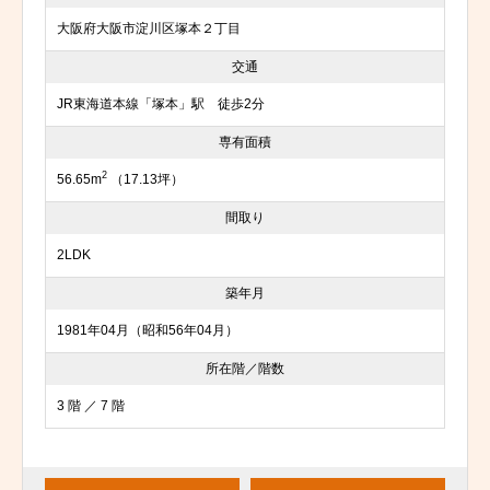
大阪府大阪市淀川区塚本２丁目
交通
JR東海道本線「塚本」駅 徒歩2分
専有面積
2
56.65m
（17.13坪）
間取り
2LDK
築年月
1981年04月（昭和56年04月）
所在階／階数
3 階 ／ 7 階