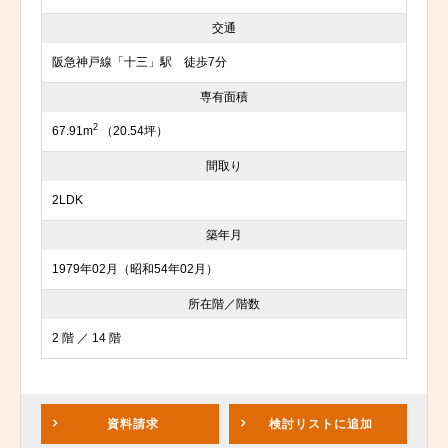
交通
阪急神戸線「十三」駅 徒歩7分
専有面積
2
67.91m
（20.54坪）
間取り
2LDK
築年月
1979年02月（昭和54年02月）
所在階／階数
2 階 ／ 14 階
資料請求
検討リスト
に追加