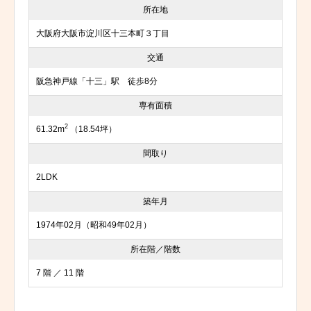
所在地
大阪府大阪市淀川区十三本町３丁目
交通
阪急神戸線「十三」駅 徒歩8分
専有面積
2
61.32m
（18.54坪）
間取り
2LDK
築年月
1974年02月（昭和49年02月）
所在階／階数
7 階 ／ 11 階