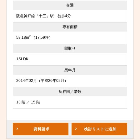
交通
阪急神戸線「十三」駅 徒歩4分
専有面積
2
58.18m
（17.59坪）
間取り
1SLDK
築年月
2014年02月（平成26年02月）
所在階／階数
13 階 ／ 15 階
資料請求
検討リスト
に追加