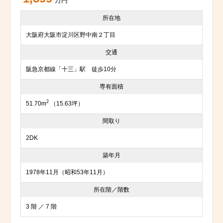
万円
所在地
大阪府大阪市淀川区野中南２丁目
交通
阪急京都線「十三」駅 徒歩10分
専有面積
2
51.70m
（15.63坪）
間取り
2DK
築年月
1978年11月（昭和53年11月）
所在階／階数
3 階 ／ 7 階