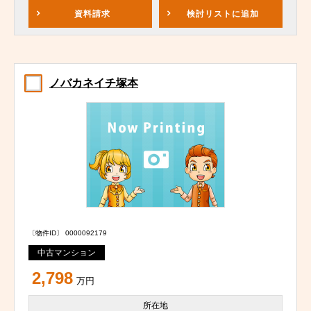
資料請求
検討リスト
に追加
ノバカネイチ塚本
〔物件ID〕 0000092179
中古マンション
2,798
万円
所在地