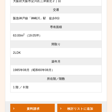
大阪府大阪市淀川区三津屋北２丁目
交通
阪急神戸線「神崎川」駅 徒歩9分
専有面積
2
63.00m
（19.05坪）
間取り
2LDK
築年月
1985年08月（昭和60年08月）
所在階／階数
1 階 ／ 8 階
資料請求
検討リスト
に追加