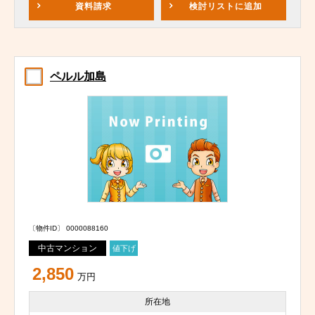
資料請求
検討リスト
に追加
ペルル加島
〔物件ID〕 0000088160
中古マンション
値下げ
2,850
万円
所在地