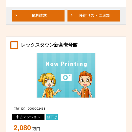
資料請求
検討リスト
に追加
レックスタウン新高壱号館
〔物件ID〕 0000092433
中古マンション
値下げ
2,080
万円