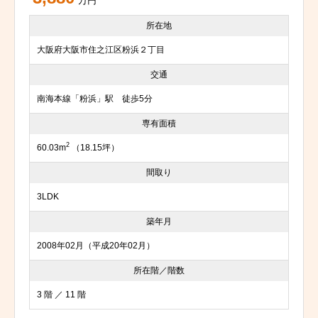
万円
所在地
大阪府大阪市住之江区粉浜２丁目
交通
南海本線「粉浜」駅 徒歩5分
専有面積
2
60.03m
（18.15坪）
間取り
3LDK
築年月
2008年02月（平成20年02月）
所在階／階数
3 階 ／ 11 階