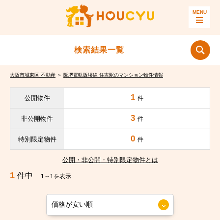
検索結果一覧
大阪市城東区 不動産
＞
阪堺電軌阪堺線 住吉駅のマンション物件情報
1
公開物件
件
3
非公開物件
件
0
特別限定物件
件
公開・非公開・特別限定物件とは
1
件中
1～1を表示