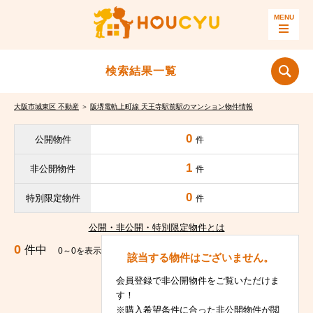
検索結果一覧
大阪市城東区 不動産
＞
阪堺電軌上町線 天王寺駅前駅のマンション物件情報
0
公開物件
件
1
非公開物件
件
0
特別限定物件
件
公開・非公開・特別限定物件とは
0
件中
0～0を表示
該当する物件はございません。
会員登録で非公開物件をご覧いただけま
す！
※購入希望条件に合った非公開物件が閲