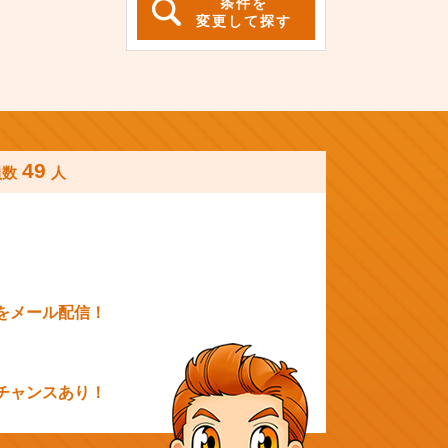
条件を
変更して探す
49
員数
人
をメール配信！
チャンスあり！