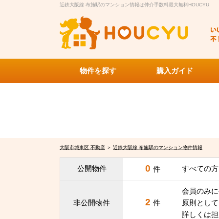
近鉄大阪線 布施駅のマンション情報は仲介手数料最大無料HOUCYU
物件を探す
購入ガイド
大阪市城東区 不動産
＞
近鉄大阪線 布施駅のマンション物件情報
0
公開物件
すべての方
件
会員のみに
2
非公開物件
件
原則として
詳しくは担