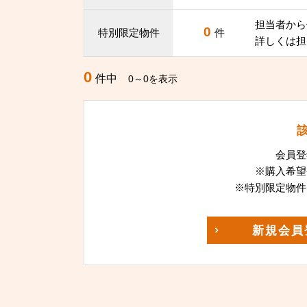
担当者から
0
特別限定物件
件
詳しくは担
0
件中
0～0を表示
会員登
※購入希望
※特別限定物件
新規
会員