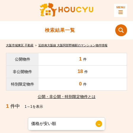
検索結果一覧
大阪市城東区 不動産
＞
近鉄南大阪線 大阪阿部野橋駅のマンション物件情報
1
公開物件
件
18
非公開物件
件
0
特別限定物件
件
公開・非公開・特別限定物件とは
1
件中
1～1を表示