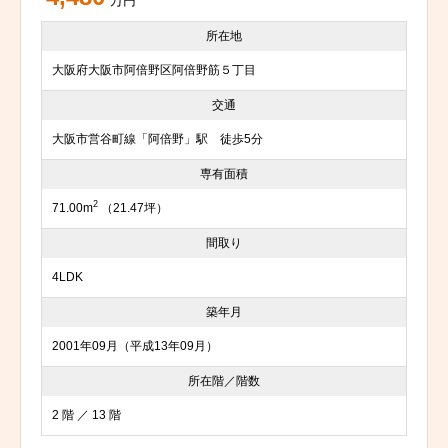
万円
所在地
大阪府大阪市阿倍野区阿倍野筋５丁目
交通
大阪市営谷町線「阿倍野」駅 徒歩5分
専有面積
2
71.00m
（21.47坪）
間取り
4LDK
築年月
2001年09月（平成13年09月）
所在階／階数
2 階 ／ 13 階