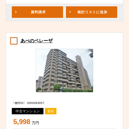
資料請求
検討リスト
に追加
あべのベレーザ
〔物件ID〕 0000093657
中古マンション
新着
5,998
万円