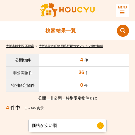
検索結果一覧
大阪市城東区 不動産
＞
大阪市営谷町線 阿倍野駅のマンション物件情報
4
公開物件
件
36
非公開物件
件
0
特別限定物件
件
公開・非公開・特別限定物件とは
4
件中
1～4を表示