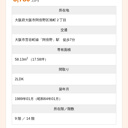
万円
所在地
大阪府大阪市阿倍野区旭町２丁目
交通
大阪市営谷町線「阿倍野」駅 徒歩7分
専有面積
2
58.13m
（17.58坪）
間取り
2LDK
築年月
1989年01月（昭和64年01月）
所在階／階数
9 階 ／ 14 階