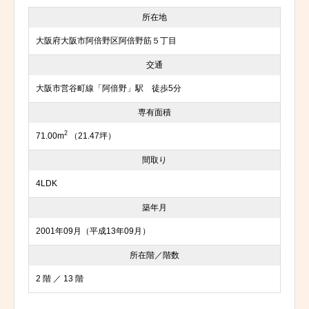
所在地
大阪府大阪市阿倍野区阿倍野筋５丁目
交通
大阪市営谷町線「阿倍野」駅 徒歩5分
専有面積
2
71.00m
（21.47坪）
間取り
4LDK
築年月
2001年09月（平成13年09月）
所在階／階数
2 階 ／ 13 階