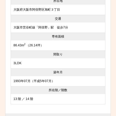
所在地
大阪府大阪市阿倍野区旭町３丁目
交通
大阪市営谷町線「阿倍野」駅 徒歩7分
専有面積
2
86.43m
（26.14坪）
間取り
3LDK
築年月
1993年07月（平成5年07月）
所在階／階数
13 階 ／ 14 階