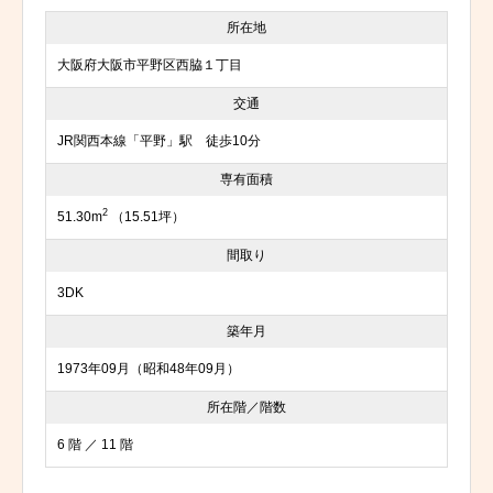
所在地
大阪府大阪市平野区西脇１丁目
交通
JR関西本線「平野」駅 徒歩10分
専有面積
2
51.30m
（15.51坪）
間取り
3DK
築年月
1973年09月（昭和48年09月）
所在階／階数
6 階 ／ 11 階