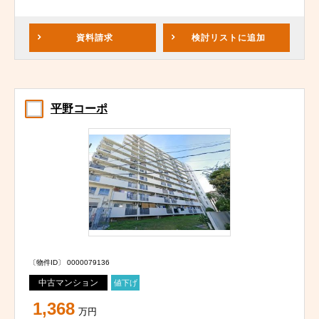
資料請求
検討リスト
に追加
平野コーポ
〔物件ID〕 0000079136
中古マンション
値下げ
1,368
万円