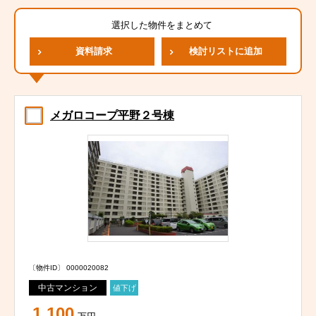
選択した物件をまとめて
資料請求
検討リストに追加
メガロコープ平野２号棟
〔物件ID〕 0000020082
中古マンション
値下げ
1,100