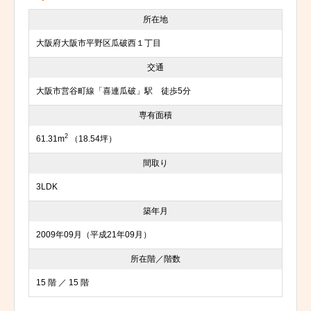
所在地
大阪府大阪市平野区瓜破西１丁目
交通
大阪市営谷町線「喜連瓜破」駅 徒歩5分
専有面積
2
61.31m
（18.54坪）
間取り
3LDK
築年月
2009年09月（平成21年09月）
所在階／階数
15 階 ／ 15 階