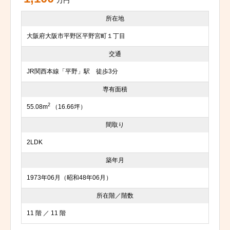
万円
所在地
大阪府大阪市平野区平野宮町１丁目
交通
JR関西本線「平野」駅 徒歩3分
専有面積
2
55.08m
（16.66坪）
間取り
2LDK
築年月
1973年06月（昭和48年06月）
所在階／階数
11 階 ／ 11 階