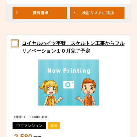
資料請求
検討リスト
に追加
ロイヤルハイツ平野 スケルトン工事からフル
リノベーション１０月完了予定
〔物件ID〕 0000093400
中古マンション
新着