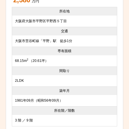
2,580
万円
所在地
大阪府大阪市平野区平野西５丁目
交通
大阪市営谷町線「平野」駅 徒歩1分
専有面積
2
68.15m
（20.61坪）
間取り
2LDK
築年月
1981年09月（昭和56年09月）
所在階／階数
3 階 ／ 9 階