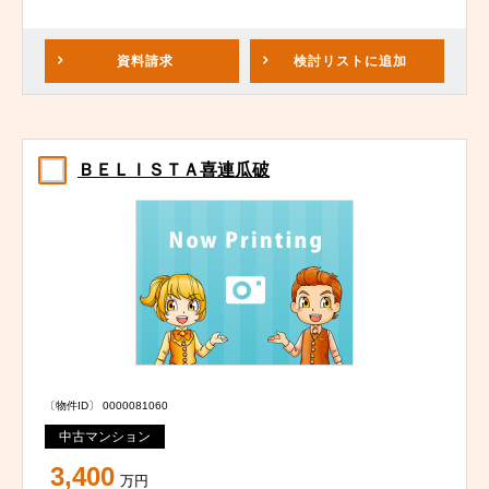
資料請求
検討リスト
に追加
ＢＥＬＩＳＴＡ喜連瓜破
〔物件ID〕 0000081060
中古マンション
3,400
万円