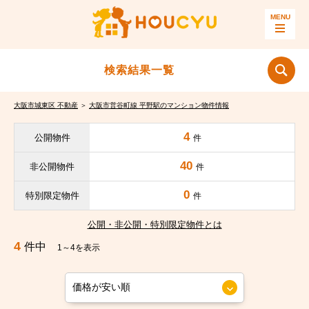
検索結果一覧
大阪市城東区 不動産
＞
大阪市営谷町線 平野駅のマンション物件情報
4
公開物件
件
40
非公開物件
件
0
特別限定物件
件
公開・非公開・特別限定物件とは
4
件中
1～4を表示