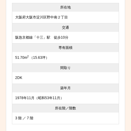
所在地
大阪府大阪市淀川区野中南２丁目
交通
阪急京都線「十三」駅 徒歩10分
専有面積
2
51.70m
（15.63坪）
間取り
2DK
築年月
1978年11月（昭和53年11月）
所在階／階数
3 階 ／ 7 階