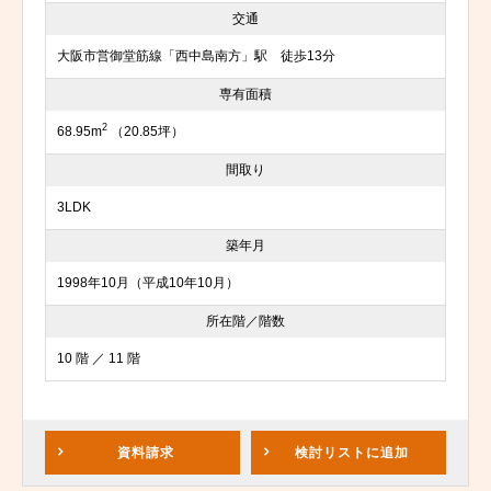
交通
大阪市営御堂筋線「西中島南方」駅 徒歩13分
専有面積
2
68.95m
（20.85坪）
間取り
3LDK
築年月
1998年10月（平成10年10月）
所在階／階数
10 階 ／ 11 階
資料請求
検討リスト
に追加