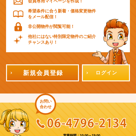
会員専用マイページを作成！
希望条件に合う新着・価格変更物件
をメール配信！
非公開物件が閲覧可能！
他社にはない特別限定物件のご紹介
チャンスあり！
新規会員登録
ログイン
お問い
合わせ
営業時間：10:00～19:00