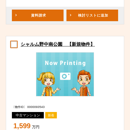
資料請求
検討リスト
に追加
シャルム野中南公園 【新規物件】
〔物件ID〕 0000093543
中古マンション
新着
1,599
万円