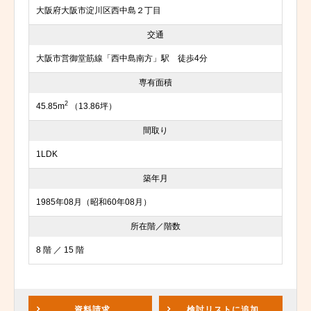
大阪府大阪市淀川区西中島２丁目
交通
大阪市営御堂筋線「西中島南方」駅 徒歩4分
専有面積
2
45.85m
（13.86坪）
間取り
1LDK
築年月
1985年08月（昭和60年08月）
所在階／階数
8 階 ／ 15 階
資料請求
検討リスト
に追加