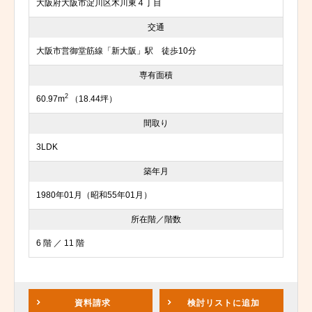
大阪府大阪市淀川区木川東４丁目
交通
大阪市営御堂筋線「新大阪」駅 徒歩10分
専有面積
2
60.97m
（18.44坪）
間取り
3LDK
築年月
1980年01月（昭和55年01月）
所在階／階数
6 階 ／ 11 階
資料請求
検討リスト
に追加