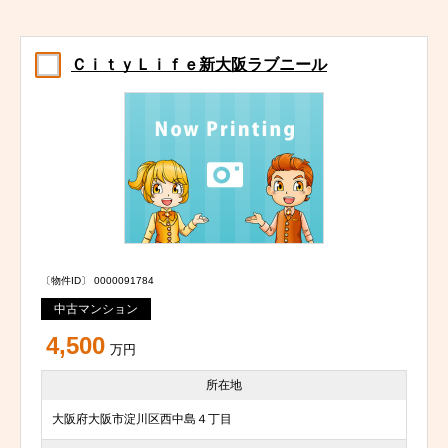
ＣｉｔｙＬｉｆｅ新大阪ラブニール
〔物件ID〕 0000091784
中古マンション
4,500
万円
所在地
大阪府大阪市淀川区西中島４丁目