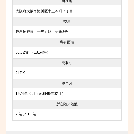
所在地
大阪府大阪市淀川区十三本町３丁目
交通
阪急神戸線「十三」駅 徒歩8分
専有面積
2
61.32m
（18.54坪）
間取り
2LDK
築年月
1974年02月（昭和49年02月）
所在階／階数
7 階 ／ 11 階