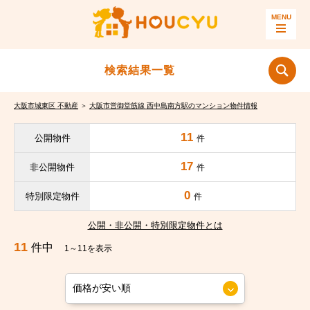
検索結果一覧
大阪市城東区 不動産
＞
大阪市営御堂筋線 西中島南方駅のマンション物件情報
11
公開物件
件
17
非公開物件
件
0
特別限定物件
件
公開・非公開・特別限定物件とは
11
件中
1～11を表示