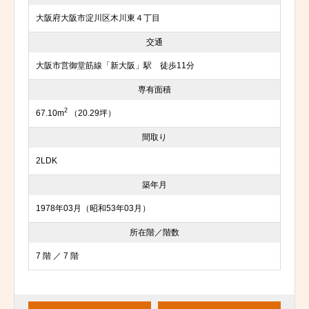
大阪府大阪市淀川区木川東４丁目
交通
大阪市営御堂筋線「新大阪」駅 徒歩11分
専有面積
2
67.10m
（20.29坪）
間取り
2LDK
築年月
1978年03月（昭和53年03月）
所在階／階数
7 階 ／ 7 階