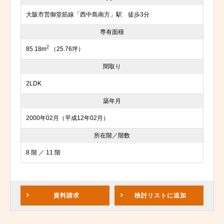
大阪市営御堂筋線「西中島南方」駅 徒歩3分
専有面積
2
85.18m
（25.76坪）
間取り
2LDK
築年月
2000年02月（平成12年02月）
所在階／階数
8 階 ／ 11 階
資料請求
検討リスト
に追加