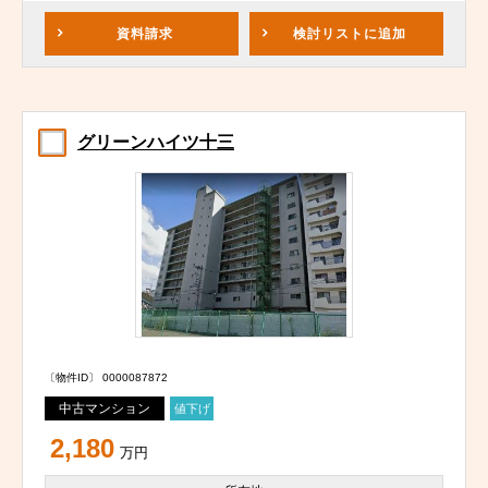
資料請求
検討リスト
に追加
グリーンハイツ十三
〔物件ID〕 0000087872
中古マンション
値下げ
2,180
万円