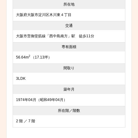
所在地
大阪府大阪市淀川区木川東４丁目
交通
大阪市営御堂筋線「西中島南方」駅 徒歩11分
専有面積
2
56.64m
（17.13坪）
間取り
3LDK
築年月
1974年04月（昭和49年04月）
所在階／階数
2 階 ／ 7 階