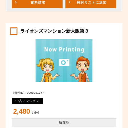
資料請求
検討リスト
に追加
ライオンズマンション新大阪第３
〔物件ID〕 0000081277
中古マンション
2,480
万円
所在地