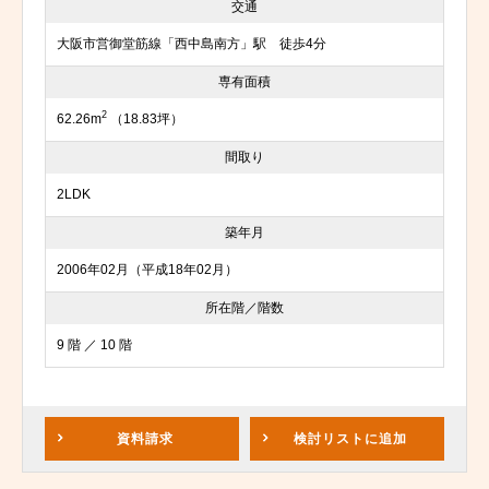
交通
大阪市営御堂筋線「西中島南方」駅 徒歩4分
専有面積
2
62.26m
（18.83坪）
間取り
2LDK
築年月
2006年02月（平成18年02月）
所在階／階数
9 階 ／ 10 階
資料請求
検討リスト
に追加