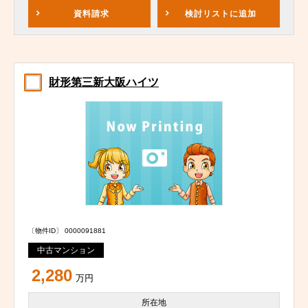
資料請求
検討リスト
に追加
財形第三新大阪ハイツ
〔物件ID〕 0000091881
中古マンション
2,280
万円
所在地