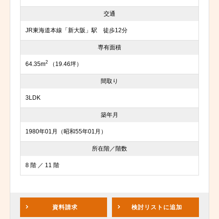
交通
JR東海道本線「新大阪」駅 徒歩12分
専有面積
2
64.35m
（19.46坪）
間取り
3LDK
築年月
1980年01月（昭和55年01月）
所在階／階数
8 階 ／ 11 階
資料請求
検討リスト
に追加