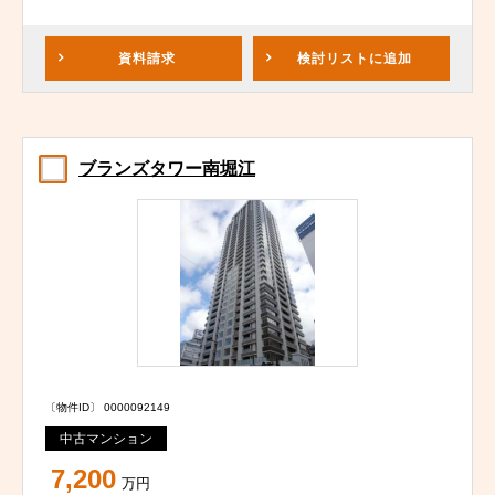
資料請求
検討リスト
に追加
ブランズタワー南堀江
〔物件ID〕 0000092149
中古マンション
7,200
万円