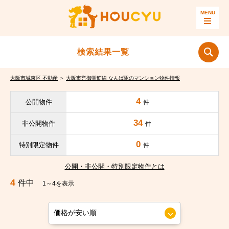
検索結果一覧
大阪市城東区 不動産
＞
大阪市営御堂筋線 なんば駅のマンション物件情報
4
公開物件
件
34
非公開物件
件
0
特別限定物件
件
公開・非公開・特別限定物件とは
4
件中
1～4を表示