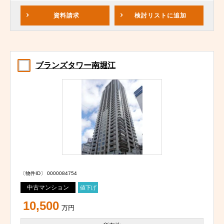
資料請求
検討リスト
に追加
ブランズタワー南堀江
〔物件ID〕 0000084754
中古マンション
値下げ
10,500
万円