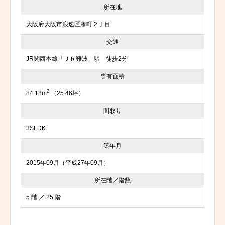
所在地
大阪府大阪市浪速区湊町２丁目
交通
JR関西本線「ＪＲ難波」駅 徒歩2分
専有面積
2
84.18m
（25.46坪）
間取り
3SLDK
築年月
2015年09月（平成27年09月）
所在階／階数
5 階 ／ 25 階