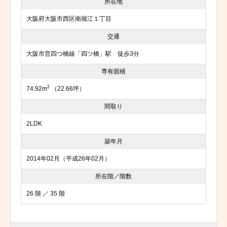
所在地
大阪府大阪市西区南堀江１丁目
交通
大阪市営四つ橋線「四ツ橋」駅 徒歩3分
専有面積
2
74.92m
（22.66坪）
間取り
2LDK
築年月
2014年02月（平成26年02月）
所在階／階数
26 階 ／ 35 階