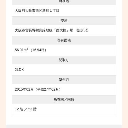
所在地
大阪府大阪市西区新町１丁目
交通
大阪市営長堀鶴見緑地線「西大橋」駅 徒歩5分
専有面積
2
56.01m
（16.94坪）
間取り
2LDK
築年月
2015年02月（平成27年02月）
所在階／階数
12 階 ／ 53 階