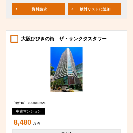
資料請求
検討リスト
に追加
大阪ひびきの街 ザ・サンクタスタワー
〔物件ID〕 0000088621
中古マンション
8,480
万円