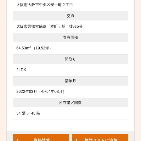
大阪府大阪市中央区安土町２丁目
交通
大阪市営御堂筋線「本町」駅 徒歩5分
専有面積
2
64.53m
（19.52坪）
間取り
2LDK
築年月
2022年03月（令和4年03月）
所在階／階数
34 階 ／ 48 階
資料請求
検討リスト
に追加