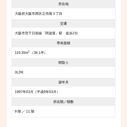
所在地
大阪府大阪市西区立売堀３丁目
交通
大阪市営千日前線「阿波座」駅 徒歩2分
専有面積
2
119.35m
（36.1坪）
間取り
3LDK
築年月
1997年03月（平成9年03月）
所在階／階数
9 階 ／ 11 階