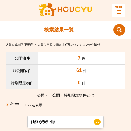
検索結果一覧
大阪市城東区 不動産
＞
大阪市営四つ橋線 本町駅のマンション物件情報
7
公開物件
件
61
非公開物件
件
0
特別限定物件
件
公開・非公開・特別限定物件とは
7
件中
1～7を表示