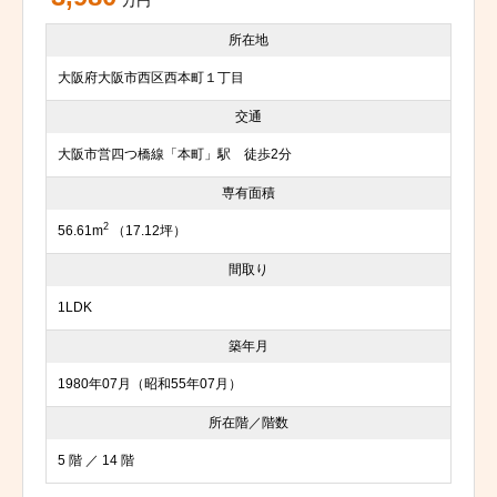
万円
所在地
大阪府大阪市西区西本町１丁目
交通
大阪市営四つ橋線「本町」駅 徒歩2分
専有面積
2
56.61m
（17.12坪）
間取り
1LDK
築年月
1980年07月（昭和55年07月）
所在階／階数
5 階 ／ 14 階