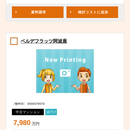
資料請求
検討リスト
に追加
ベルデフラッツ阿波座
〔物件ID〕 0000078570
中古マンション
値下げ
7,980
万円