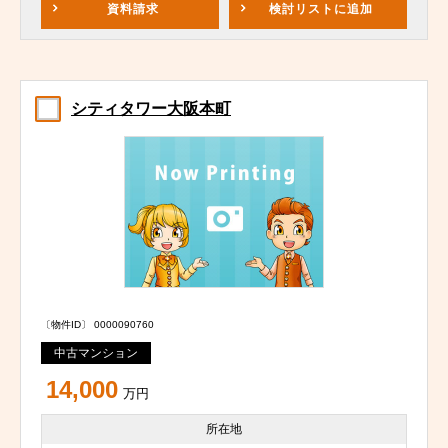
資料請求
検討リスト
に追加
シティタワー大阪本町
〔物件ID〕 0000090760
中古マンション
14,000
万円
所在地