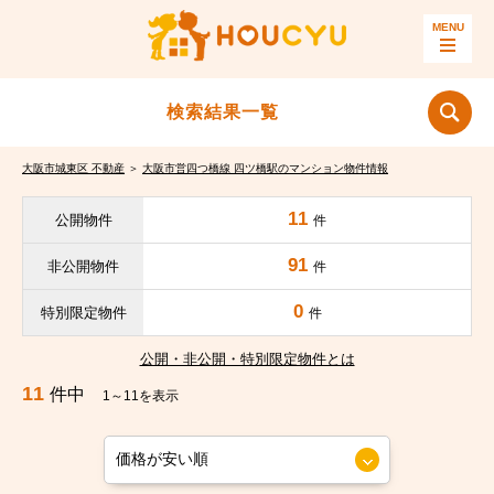
検索結果一覧
大阪市城東区 不動産
＞
大阪市営四つ橋線 四ツ橋駅のマンション物件情報
11
公開物件
件
91
非公開物件
件
0
特別限定物件
件
公開・非公開・特別限定物件とは
11
件中
1～11を表示