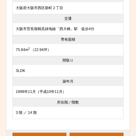
大阪府大阪市西区新町２丁目
交通
大阪市営長堀鶴見緑地線「西大橋」駅 徒歩4分
専有面積
2
75.84m
（22.94坪）
間取り
3LDK
築年月
1998年11月（平成10年11月）
所在階／階数
3 階 ／ 14 階