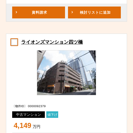
資料請求
検討リスト
に追加
ライオンズマンション四ツ橋
〔物件ID〕 0000092379
中古マンション
値下げ
4,149
万円