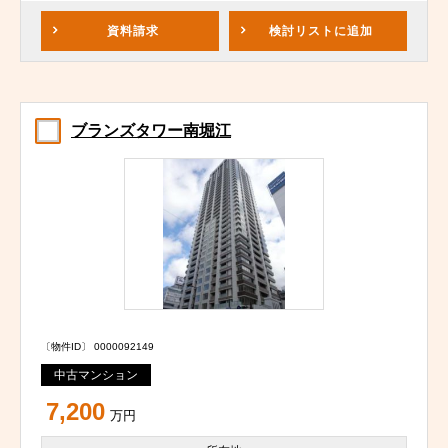
資料請求
検討リスト
に追加
ブランズタワー南堀江
〔物件ID〕 0000092149
中古マンション
7,200
万円