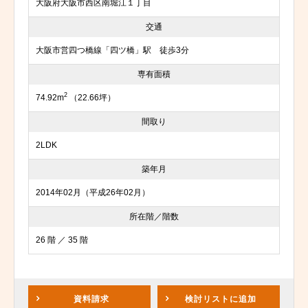
大阪府大阪市西区南堀江１丁目
交通
大阪市営四つ橋線「四ツ橋」駅 徒歩3分
専有面積
2
74.92m
（22.66坪）
間取り
2LDK
築年月
2014年02月（平成26年02月）
所在階／階数
26 階 ／ 35 階
資料請求
検討リスト
に追加