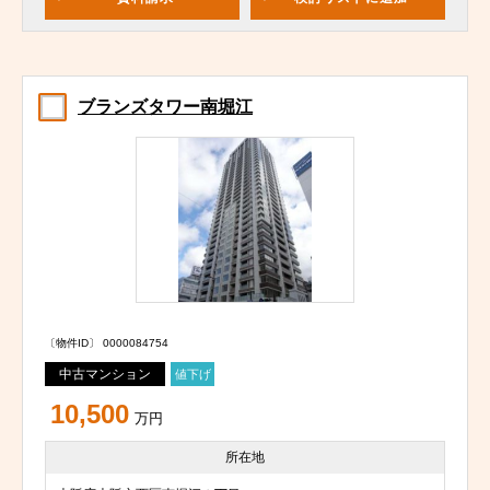
ブランズタワー南堀江
〔物件ID〕 0000084754
中古マンション
値下げ
10,500
万円
所在地