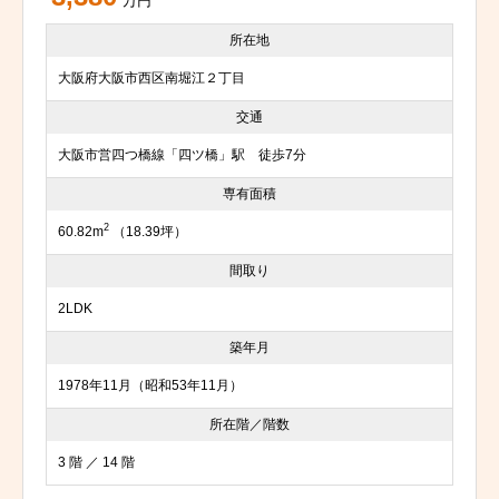
万円
所在地
大阪府大阪市西区南堀江２丁目
交通
大阪市営四つ橋線「四ツ橋」駅 徒歩7分
専有面積
2
60.82m
（18.39坪）
間取り
2LDK
築年月
1978年11月（昭和53年11月）
所在階／階数
3 階 ／ 14 階