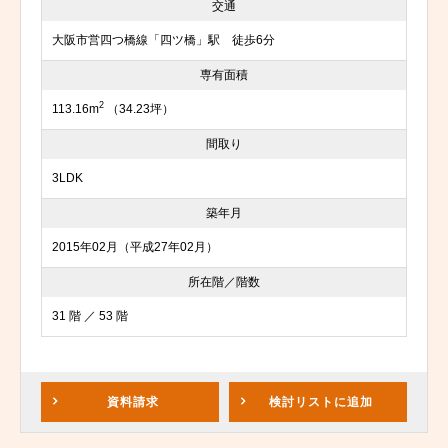
交通
大阪市営四つ橋線「四ツ橋」駅 徒歩6分
専有面積
2
113.16m
（34.23坪）
間取り
3LDK
築年月
2015年02月（平成27年02月）
所在階／階数
31 階 ／ 53 階
資料請求
検討リスト
に追加