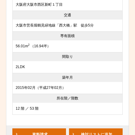
大阪府大阪市西区新町１丁目
交通
大阪市営長堀鶴見緑地線「西大橋」駅 徒歩5分
専有面積
2
56.01m
（16.94坪）
間取り
2LDK
築年月
2015年02月（平成27年02月）
所在階／階数
12 階 ／ 53 階
資料請求
検討リスト
に追加