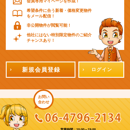
会員専用マイページを作成！
希望条件に合う新着・価格変更物件
をメール配信！
非公開物件が閲覧可能！
他社にはない特別限定物件のご紹介
チャンスあり！
新規会員登録
ログイン
お問い
合わせ
営業時間：10:00～19:00