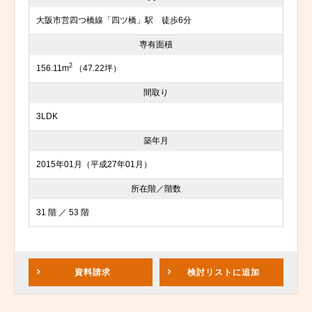
大阪市営四つ橋線「四ツ橋」駅 徒歩6分
専有面積
2
156.11m
（47.22坪）
間取り
3LDK
築年月
2015年01月（平成27年01月）
所在階／階数
31 階 ／ 53 階
資料請求
検討リスト
に追加