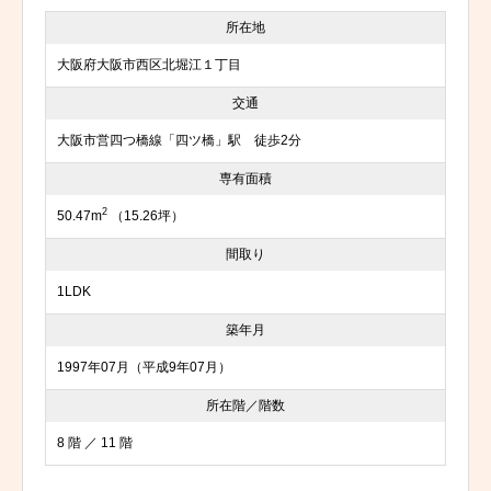
所在地
大阪府大阪市西区北堀江１丁目
交通
大阪市営四つ橋線「四ツ橋」駅 徒歩2分
専有面積
2
50.47m
（15.26坪）
間取り
1LDK
築年月
1997年07月（平成9年07月）
所在階／階数
8 階 ／ 11 階