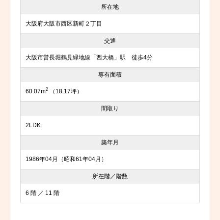
所在地
大阪府大阪市西区新町２丁目
交通
大阪市営長堀鶴見緑地線「西大橋」駅 徒歩4分
専有面積
2
60.07m
（18.17坪）
間取り
2LDK
築年月
1986年04月（昭和61年04月）
所在階／階数
6 階 ／ 11 階