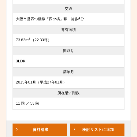
交通
大阪市営四つ橋線「四ツ橋」駅 徒歩6分
専有面積
2
73.83m
（22.33坪）
間取り
3LDK
築年月
2015年01月（平成27年01月）
所在階／階数
11 階 ／ 53 階
資料請求
検討リスト
に追加