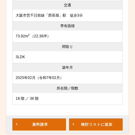
交通
大阪市営千日前線「西長堀」駅 徒歩3分
専有面積
2
73.92m
（22.36坪）
間取り
3LDK
築年月
2025年02月（令和7年02月）
所在階／階数
18 階 ／ 36 階
資料請求
検討リスト
に追加