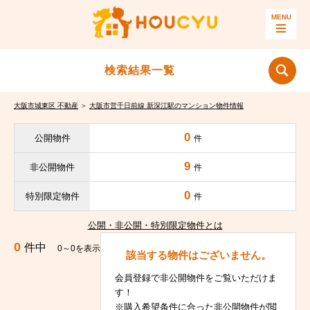
検索結果一覧
大阪市城東区 不動産
＞
大阪市営千日前線 新深江駅のマンション物件情報
0
公開物件
件
9
非公開物件
件
0
特別限定物件
件
公開・非公開・特別限定物件とは
0
件中
0～0を表示
該当する物件はございません。
会員登録で非公開物件をご覧いただけま
す！
※購入希望条件に合った非公開物件が閲