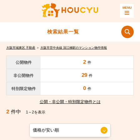
検索結果一覧
大阪市城東区 不動産
＞
大阪市営中央線 深江橋駅のマンション物件情報
2
公開物件
件
29
非公開物件
件
0
特別限定物件
件
公開・非公開・特別限定物件とは
2
件中
1～2を表示