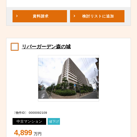
資料請求
検討リスト
に追加
リバーガーデン森の城
〔物件ID〕 0000092109
中古マンション
値下げ
4,899
万円