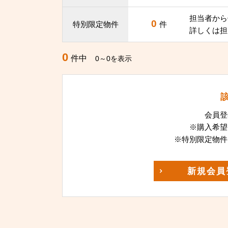
担当者から
0
特別限定物件
件
詳しくは担
0
件中
0～0を表示
会員登
※購入希望
※特別限定物件
新規
会員