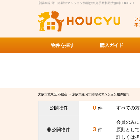
京阪本線 守口市駅のマンション情報は仲介手数料最大無料HOUCYU
物件を探す
購入ガイド
大阪市城東区 不動産
＞
京阪本線 守口市駅のマンション物件情報
0
公開物件
すべての方
件
会員のみに
3
非公開物件
件
原則として
詳しくは担