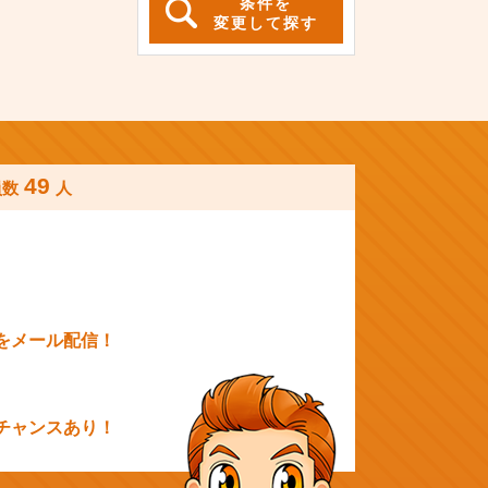
条件を
変更して探す
49
員数
人
をメール配信！
チャンスあり！