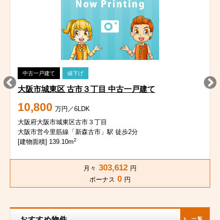
中古一戸建て
値下げ
大阪市城東区 古市３丁目 中古一戸建て
10,800
万円／6LDK
大阪府大阪市城東区古市３丁目
大阪市営今里筋線「新森古市」駅 徒歩2分
2
[建物面積] 139.10m
303,612
月々
円
0
ボーナス
円
おすすめ物件
一覧