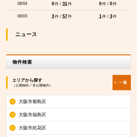
0
31
0
0
08/04
件 /
件
件 /
件
3
57
1
3
08/03
件 /
件
件 /
件
ニュース
物件検索
エリアから探す
一覧
（公開物件／非公開物件）
大阪市都島区
大阪市福島区
大阪市此花区