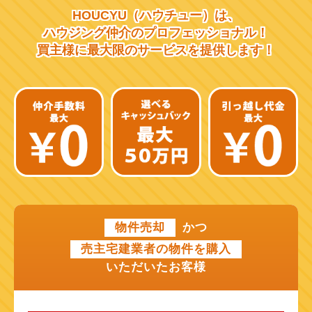
HOUCYU（ハウチュー）は、
阪急千里線
ハウジング仲介の
プロフェッショナル！
買主様に最大限のサービスを
提供します！
JR片町線
近鉄大阪線
近鉄南大阪線
京阪中之島線
近鉄難波線
近鉄けいはんな線
物件売却
かつ
近鉄奈良線
売主宅建業者の物件を購入
近江鉄道本線
いただいたお客様
山陽新幹線