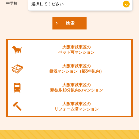
京阪本線
中学校
JR東海道本線
検索
阪神本線
大阪市営御堂筋線
大阪市城東区の
ペット可
マンション
阪急京都線
大阪市城東区の
JR阪和線
築浅マンション
（築5年以内）
JR桜島線
大阪市城東区の
駅徒歩10分以内の
マンション
阪堺電軌上町線
大阪市城東区の
東海道新幹線
リフォーム済
マンション
大阪市営千日前線
阪急宝塚線