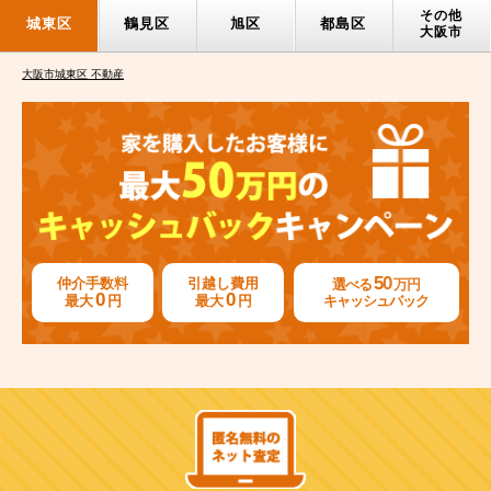
その他
城東区
鶴見区
旭区
都島区
大阪市
大阪市城東区 不動産
50
仲介手数料
引越し費用
選べる
万円
0
0
最大
円
最大
円
キャッシュバック