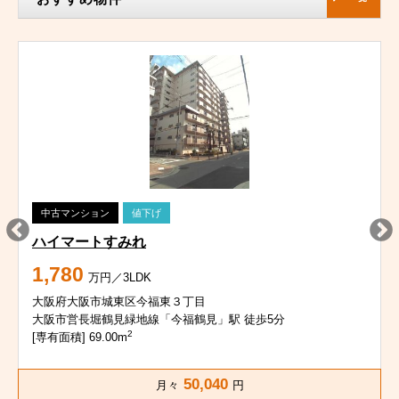
中古マンション
値下げ
ハイマートすみれ
1,780
万円／3LDK
大阪府大阪市城東区今福東３丁目
大阪市営長堀鶴見緑地線「今福鶴見」駅 徒歩5分
2
[専有面積] 69.00m
50,040
月々
円