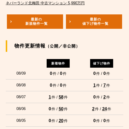
ネバーランド北梅田 中古マンション 5,990万円
最新の
最新の
新規物件一覧
値下げ物件一覧
物件更新情報
（公開／非公開）
新着物件
値下げ物件
0
0
0
0
08/09
件 /
件
件 /
件
0
0
1
7
08/08
件 /
件
件 /
件
1
58
0
2
08/07
件 /
件
件 /
件
0
50
2
24
08/06
件 /
件
件 /
件
0
20
0
0
08/05
件 /
件
件 /
件