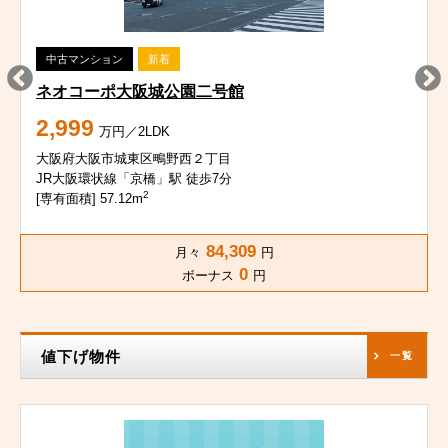
中古マンション
新着
ネオコーポ大阪城公園二号館
2,999
万円／2LDK
大阪府大阪市城東区鴫野西２丁目
JR大阪環状線「京橋」駅 徒歩7分
2
[専有面積] 57.12m
84,309
月々
円
0
ボーナス
円
値下げ物件
一覧