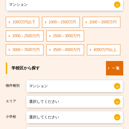
大阪市営長堀鶴見緑地線
大阪市阿倍野区
大阪市営四つ橋線
1000万円以下
1000～1500万円
1500～2000万円
大阪市住吉区
阪神なんば線
大阪市東住吉区
2000～2500万円
2500～3000万円
阪急神戸線
大阪市西成区
3000～3500万円
3500～4000万円
4000万円以上
大阪市営中央線
大阪市淀川区
学校区から探す
一覧
阪堺電軌阪堺線
大阪市鶴見区
大阪市営今里筋線
大阪市住之江区
物件種別
大阪市営堺筋線
大阪市平野区
エリア
南海本線
大阪市北区
小学校
南海汐見橋線
大阪市中央区