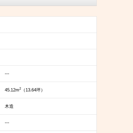
---
2
45.12m
（13.64坪）
木造
---