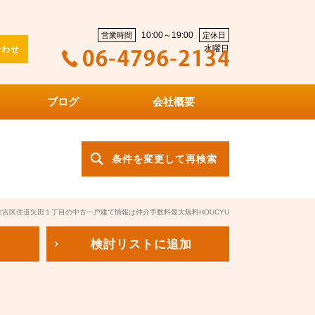
10:00～19:00
営業時間
定休日
水曜日
合わせ
ブログ
会社概要
条件を変更して再検索
吉区住道矢田１丁目の中古一戸建て情報は仲介手数料最大無料HOUCYU
検討リスト
に追加