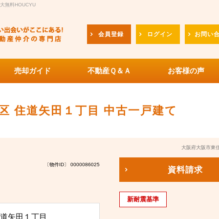
無料HOUCYU
会員登録
ログイン
お問い
売却ガイド
不動産Ｑ＆Ａ
お客様の声
区 住道矢田１丁目 中古一戸建て
大阪府大阪市東住
〔物件ID〕 0000086025
資料請求
新耐震基準
道矢田１丁目