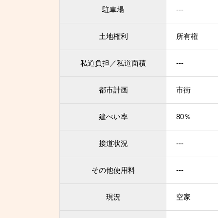
駐車場
---
土地権利
所有権
私道負担／私道面積
---
都市計画
市街
建ぺい率
80％
接道状況
---
その他使用料
---
現況
空家