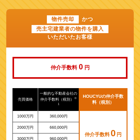
近鉄けいはんな線
物件売却
かつ
近鉄奈良線
売主宅建業者の物件を購入
近江鉄道本線
いただいたお客様
山陽新幹線
0
仲介手数料
円
一般的な不動産会社の
HOUCYUの仲介手数
※
売買価格
仲介手数料（税別）
料（税別）
1
1000万円
360,000円
2000万円
660,000円
0
仲介手数料
円
3000万円
960,000円