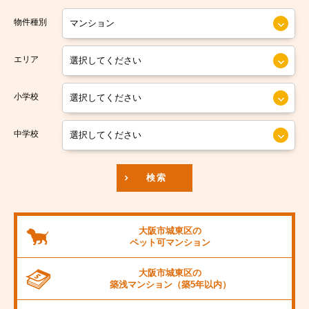
大阪市営今里筋線
大阪市住之江区
物件種別
大阪市営堺筋線
大阪市平野区
エリア
南海本線
大阪市北区
小学校
南海汐見橋線
大阪市中央区
京阪本線
中学校
JR東海道本線
検索
阪神本線
大阪市営御堂筋線
大阪市城東区の
ペット可
マンション
阪急京都線
大阪市城東区の
JR阪和線
築浅マンション
（築5年以内）