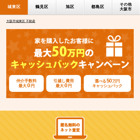
その他
城東区
鶴見区
旭区
都島区
大阪市
大阪市城東区 不動産
50
仲介手数料
引越し費用
選べる
万円
0
0
最大
円
最大
円
キャッシュバック