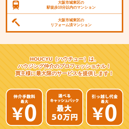
JR桜島線
大阪市城東区の
駅徒歩10分以内の
マンション
阪堺電軌上町線
大阪市城東区の
東海道新幹線
リフォーム済
マンション
大阪市営千日前線
阪急宝塚線
HOUCYU（ハウチュー）は、
阪急千里線
ハウジング仲介の
プロフェッショナル！
買主様に最大限のサービスを
提供します！
JR片町線
近鉄大阪線
近鉄南大阪線
京阪中之島線
近鉄難波線