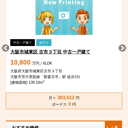
中古一戸建て
値下げ
大阪市城東区 古市３丁目 中古一戸建て
10,800
万円／6LDK
大阪府大阪市城東区古市３丁目
大阪市営今里筋線「新森古市」駅 徒歩2分
2
[建物面積] 139.10m
303,612
月々
円
0
ボーナス
円
おすすめ物件
一覧