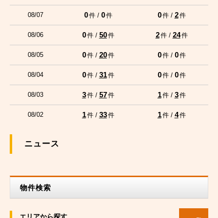
0
0
0
2
08/07
件 /
件
件 /
件
0
50
2
24
08/06
件 /
件
件 /
件
0
20
0
0
08/05
件 /
件
件 /
件
0
31
0
0
08/04
件 /
件
件 /
件
3
57
1
3
08/03
件 /
件
件 /
件
1
33
1
4
08/02
件 /
件
件 /
件
ニュース
物件検索
エリアから探す