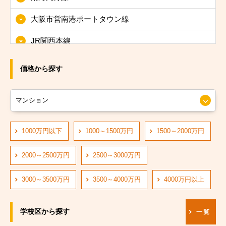
大阪市東淀川区
大阪市営南港ポートタウン線
大阪市東成区
JR関西本線
大阪市生野区
JRおおさか東線
大阪市旭区
価格から探す
JR大阪環状線
大阪市城東区
大阪市営長堀鶴見緑地線
大阪市阿倍野区
大阪市営四つ橋線
1000万円以下
1000～1500万円
1500～2000万円
大阪市住吉区
阪神なんば線
大阪市東住吉区
2000～2500万円
2500～3000万円
阪急神戸線
大阪市西成区
3000～3500万円
3500～4000万円
4000万円以上
大阪市営中央線
大阪市淀川区
学校区から探す
一覧
阪堺電軌阪堺線
大阪市鶴見区