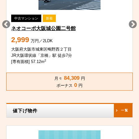
中古マンション
新着
ネオコーポ大阪城公園二号館
2,999
万円／2LDK
大阪府大阪市城東区鴫野西２丁目
JR大阪環状線「京橋」駅 徒歩7分
2
[専有面積] 57.12m
84,309
月々
円
0
ボーナス
円
値下げ物件
一覧