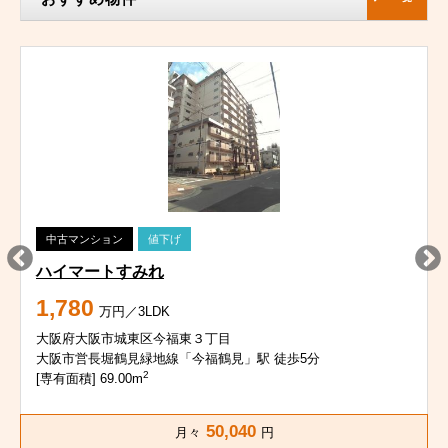
中古マンション
値下げ
ハイマートすみれ
1,780
万円／3LDK
大阪府大阪市城東区今福東３丁目
大阪市営長堀鶴見緑地線「今福鶴見」駅 徒歩5分
2
[専有面積] 69.00m
50,040
月々
円