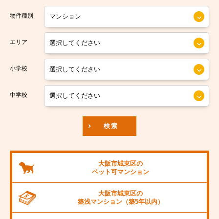
大阪市営今里筋線
大阪市住之江区
物件種別
大阪市営堺筋線
大阪市平野区
エリア
南海本線
大阪市北区
小学校
南海汐見橋線
大阪市中央区
京阪本線
中学校
JR東海道本線
検索
阪神本線
大阪市営御堂筋線
大阪市城東区の
ペット可
マンション
阪急京都線
大阪市城東区の
JR阪和線
築浅マンション
（築5年以内）