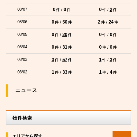
0
0
0
2
08/07
件 /
件
件 /
件
0
50
2
24
08/06
件 /
件
件 /
件
0
20
0
0
08/05
件 /
件
件 /
件
0
31
0
0
08/04
件 /
件
件 /
件
3
57
1
3
08/03
件 /
件
件 /
件
1
33
1
4
08/02
件 /
件
件 /
件
ニュース
物件検索
エリアから探す