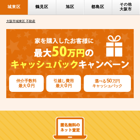
その他
城東区
鶴見区
旭区
都島区
大阪市
大阪市城東区 不動産
50
仲介手数料
引越し費用
選べる
万円
0
0
最大
円
最大
円
キャッシュバック