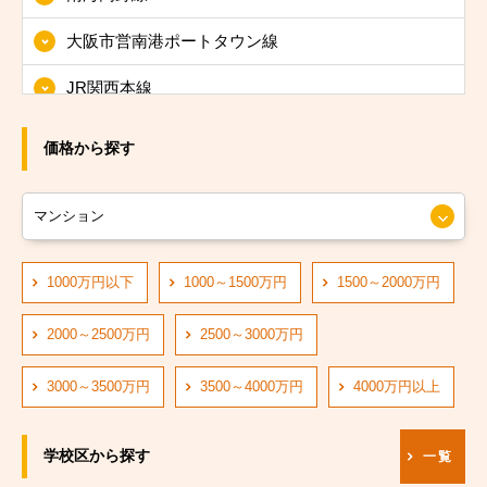
大阪市東淀川区
大阪市営南港ポートタウン線
大阪市東成区
JR関西本線
大阪市生野区
JRおおさか東線
大阪市旭区
価格から探す
JR大阪環状線
大阪市城東区
大阪市営長堀鶴見緑地線
大阪市阿倍野区
大阪市営四つ橋線
1000万円以下
1000～1500万円
1500～2000万円
大阪市住吉区
阪神なんば線
大阪市東住吉区
2000～2500万円
2500～3000万円
阪急神戸線
大阪市西成区
3000～3500万円
3500～4000万円
4000万円以上
大阪市営中央線
大阪市淀川区
学校区から探す
一覧
阪堺電軌阪堺線
大阪市鶴見区