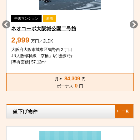
中古マンション
新着
ネオコーポ大阪城公園二号館
2,999
万円／2LDK
大阪府大阪市城東区鴫野西２丁目
JR大阪環状線「京橋」駅 徒歩7分
2
[専有面積] 57.12m
84,309
月々
円
0
ボーナス
円
値下げ物件
一覧