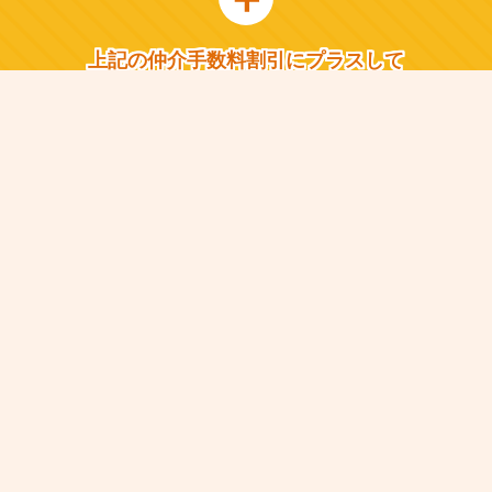
上記の仲介手数料割引にプラスして
HOUCYUで物件を購入いただいた
すべてのお客様
0
引越し代金最大
円
10万円
引越し代金最大
まで
当社負担