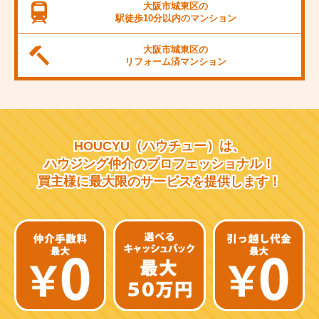
JR桜島線
大阪市城東区の
駅徒歩10分以内の
マンション
阪堺電軌上町線
大阪市城東区の
東海道新幹線
リフォーム済
マンション
大阪市営千日前線
阪急宝塚線
HOUCYU（ハウチュー）は、
阪急千里線
ハウジング仲介の
プロフェッショナル！
買主様に最大限のサービスを
提供します！
JR片町線
近鉄大阪線
近鉄南大阪線
京阪中之島線
近鉄難波線