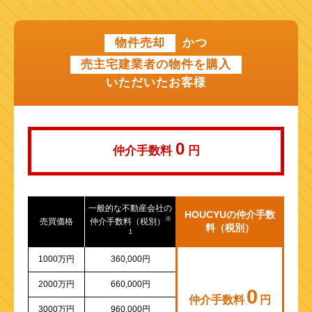
近鉄けいはんな線
物件売却
かつ
近鉄奈良線
売主宅建業者の物件を購入
近江鉄道本線
いただいたお客様
山陽新幹線
0
仲介手数料
円
一般的な不動産会社の
HOUCYUの仲介手数
※
売買価格
仲介手数料（税別）
料（税別）
1
1000万円
360,000円
2000万円
660,000円
0
仲介手数料
円
3000万円
960,000円