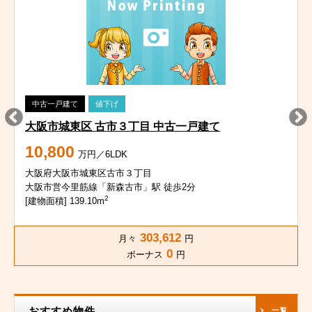
中古一戸建て
値下げ
大阪市城東区 古市３丁目 中古一戸建て
10,800
万円／6LDK
大阪府大阪市城東区古市３丁目
大阪市営今里筋線「新森古市」駅 徒歩2分
2
[建物面積] 139.10m
303,612
月々
円
0
ボーナス
円
おすすめ物件
一覧