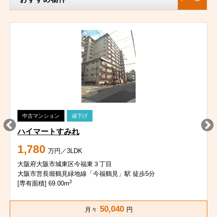
中古マンション
値下げ
ハイマートすみれ
1,780
万円／3LDK
大阪府大阪市城東区今福東３丁目
大阪市営長堀鶴見緑地線「今福鶴見」駅 徒歩5分
2
[専有面積] 69.00m
50,040
月々
円