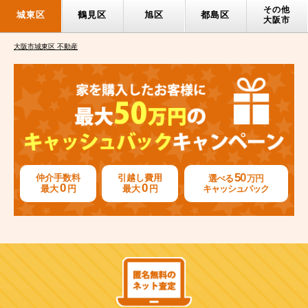
その他
城東区
鶴見区
旭区
都島区
大阪市
大阪市城東区 不動産
50
仲介手数料
引越し費用
選べる
万円
0
0
最大
円
最大
円
キャッシュバック