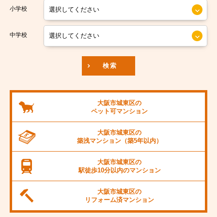
小学校
南海汐見橋線
大阪市中央区
京阪本線
中学校
JR東海道本線
検索
阪神本線
大阪市営御堂筋線
大阪市城東区の
ペット可
マンション
阪急京都線
大阪市城東区の
JR阪和線
築浅マンション
（築5年以内）
JR桜島線
大阪市城東区の
駅徒歩10分以内の
マンション
阪堺電軌上町線
大阪市城東区の
東海道新幹線
リフォーム済
マンション