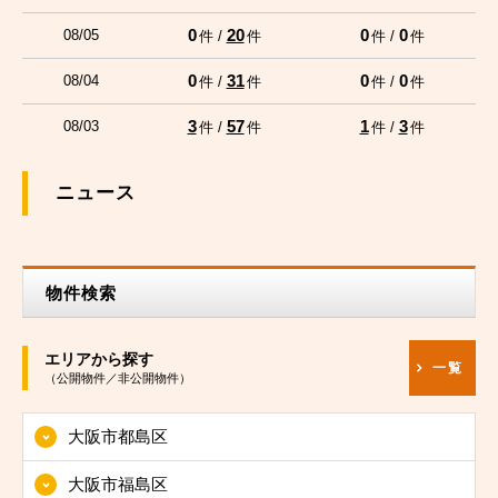
0
20
0
0
08/05
件 /
件
件 /
件
0
31
0
0
08/04
件 /
件
件 /
件
3
57
1
3
08/03
件 /
件
件 /
件
ニュース
物件検索
エリアから探す
一覧
（公開物件／非公開物件）
大阪市都島区
大阪市福島区