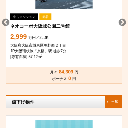
中古マンション
新着
ネオコーポ大阪城公園二号館
2,999
万円／2LDK
大阪府大阪市城東区鴫野西２丁目
JR大阪環状線「京橋」駅 徒歩7分
2
[専有面積] 57.12m
84,309
月々
円
0
ボーナス
円
値下げ物件
一覧