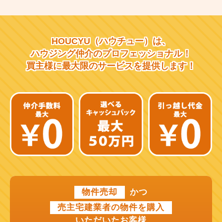
大阪市営千日前線
阪急宝塚線
HOUCYU（ハウチュー）は、
阪急千里線
ハウジング仲介の
プロフェッショナル！
買主様に最大限のサービスを
提供します！
JR片町線
近鉄大阪線
近鉄南大阪線
京阪中之島線
近鉄難波線
近鉄けいはんな線
物件売却
かつ
近鉄奈良線
売主宅建業者の物件を購入
近江鉄道本線
いただいたお客様