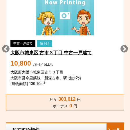
中古一戸建て
値下げ
大阪市城東区 古市３丁目 中古一戸建て
10,800
万円／6LDK
大阪府大阪市城東区古市３丁目
大阪市営今里筋線「新森古市」駅 徒歩2分
2
[建物面積] 139.10m
303,612
月々
円
0
ボーナス
円
おすすめ物件
一覧