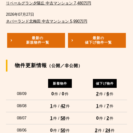
リベールグラン夕陽丘 中古マンション 7,480万円
2026年07月27日
ネバーランド北梅田 中古マンション 5,990万円
最新の
最新の
新規物件一覧
値下げ物件一覧
物件更新情報
（公開／非公開）
新着物件
値下げ物件
0
0
2
6
08/09
件 /
件
件 /
件
1
42
1
7
08/08
件 /
件
件 /
件
1
58
0
2
08/07
件 /
件
件 /
件
0
50
2
24
08/06
件 /
件
件 /
件