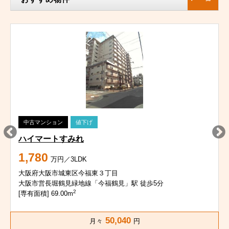
中古マンション
値下げ
ハイマートすみれ
1,780
万円／3LDK
大阪府大阪市城東区今福東３丁目
大阪市営長堀鶴見緑地線「今福鶴見」駅 徒歩5分
2
[専有面積] 69.00m
50,040
月々
円