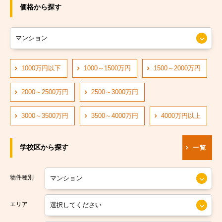
JRおおさか東線
大阪市旭区
価格から探す
JR大阪環状線
大阪市城東区
大阪市営長堀鶴見緑地線
大阪市阿倍野区
大阪市営四つ橋線
1000万円以下
1000～1500万円
1500～2000万円
大阪市住吉区
阪神なんば線
大阪市東住吉区
2000～2500万円
2500～3000万円
阪急神戸線
大阪市西成区
3000～3500万円
3500～4000万円
4000万円以上
大阪市営中央線
大阪市淀川区
学校区から探す
一覧
阪堺電軌阪堺線
大阪市鶴見区
大阪市営今里筋線
大阪市住之江区
物件種別
大阪市営堺筋線
大阪市平野区
エリア
南海本線
大阪市北区