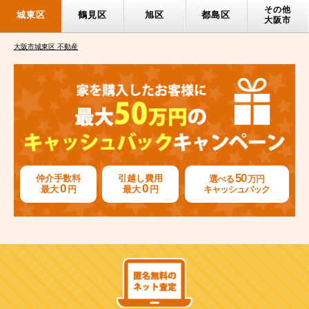
その他
城東区
鶴見区
旭区
都島区
大阪市
大阪市城東区 不動産
50
仲介手数料
引越し費用
選べる
万円
0
0
最大
円
最大
円
キャッシュバック