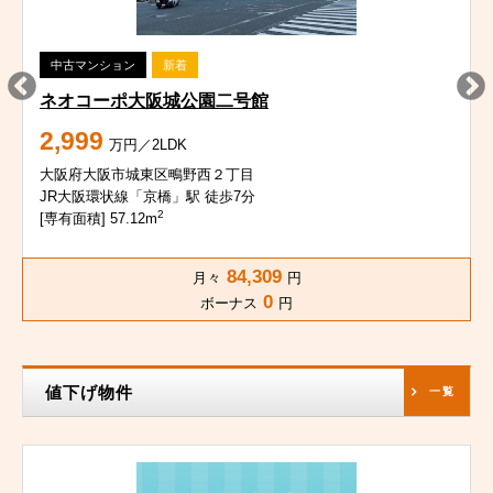
中古マンション
新着
ネオコーポ大阪城公園二号館
2,999
万円／2LDK
大阪府大阪市城東区鴫野西２丁目
JR大阪環状線「京橋」駅 徒歩7分
2
[専有面積] 57.12m
84,309
月々
円
0
ボーナス
円
値下げ物件
一覧