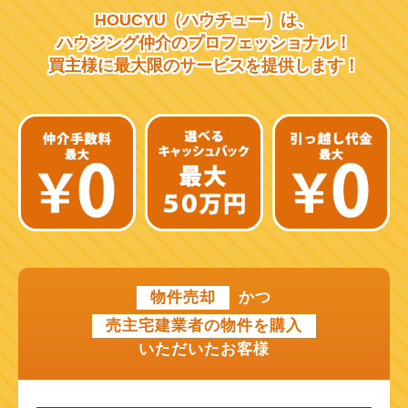
HOUCYU（ハウチュー）は、
阪急千里線
ハウジング仲介の
プロフェッショナル！
買主様に最大限のサービスを
提供します！
JR片町線
近鉄大阪線
近鉄南大阪線
京阪中之島線
近鉄難波線
近鉄けいはんな線
物件売却
かつ
近鉄奈良線
売主宅建業者の物件を購入
近江鉄道本線
いただいたお客様
山陽新幹線