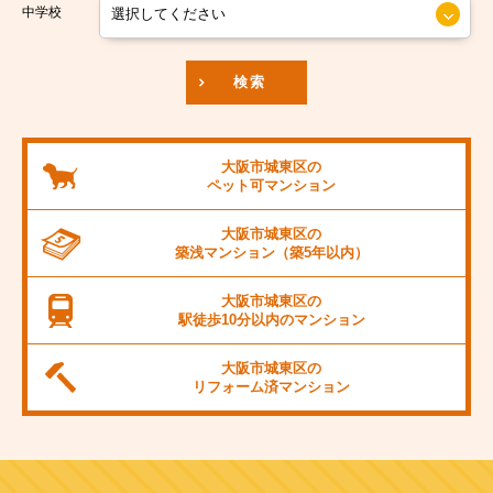
京阪本線
中学校
JR東海道本線
検索
阪神本線
大阪市営御堂筋線
大阪市城東区の
ペット可
マンション
阪急京都線
大阪市城東区の
JR阪和線
築浅マンション
（築5年以内）
JR桜島線
大阪市城東区の
駅徒歩10分以内の
マンション
阪堺電軌上町線
大阪市城東区の
東海道新幹線
リフォーム済
マンション
大阪市営千日前線
阪急宝塚線