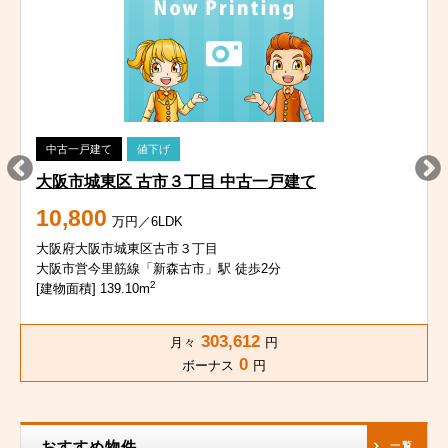
中古一戸建て
値下げ
大阪市城東区 古市３丁目 中古一戸建て
10,800
万円／6LDK
大阪府大阪市城東区古市３丁目
大阪市営今里筋線「新森古市」駅 徒歩2分
2
[建物面積] 139.10m
303,612
月々
円
0
ボーナス
円
おすすめ物件
一覧