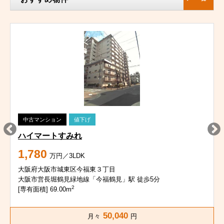
中古マンション
値下げ
ハイマートすみれ
1,780
万円／3LDK
大阪府大阪市城東区今福東３丁目
大阪市営長堀鶴見緑地線「今福鶴見」駅 徒歩5分
2
[専有面積] 69.00m
50,040
月々
円