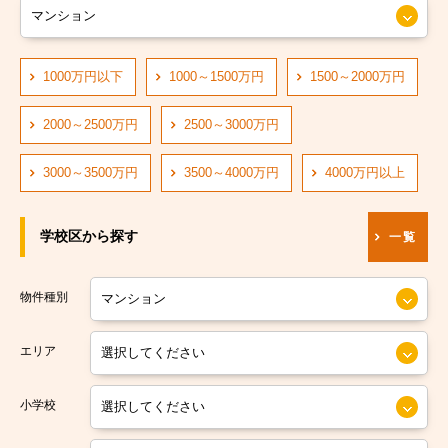
大阪市営長堀鶴見緑地線
大阪市阿倍野区
大阪市営四つ橋線
1000万円以下
1000～1500万円
1500～2000万円
大阪市住吉区
阪神なんば線
大阪市東住吉区
2000～2500万円
2500～3000万円
阪急神戸線
大阪市西成区
3000～3500万円
3500～4000万円
4000万円以上
大阪市営中央線
大阪市淀川区
学校区から探す
一覧
阪堺電軌阪堺線
大阪市鶴見区
大阪市営今里筋線
大阪市住之江区
物件種別
大阪市営堺筋線
大阪市平野区
エリア
南海本線
大阪市北区
小学校
南海汐見橋線
大阪市中央区