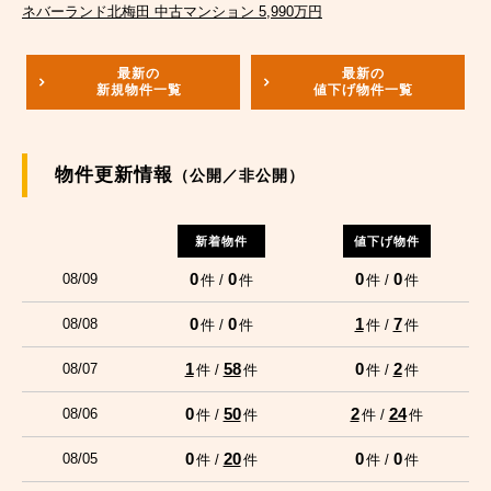
ネバーランド北梅田 中古マンション 5,990万円
最新の
最新の
新規物件一覧
値下げ物件一覧
物件更新情報
（公開／非公開）
新着物件
値下げ物件
0
0
0
0
08/09
件 /
件
件 /
件
0
0
1
7
08/08
件 /
件
件 /
件
1
58
0
2
08/07
件 /
件
件 /
件
0
50
2
24
08/06
件 /
件
件 /
件
0
20
0
0
08/05
件 /
件
件 /
件