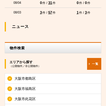
0
31
0
0
08/04
件 /
件
件 /
件
3
57
1
3
08/03
件 /
件
件 /
件
ニュース
物件検索
エリアから探す
一覧
（公開物件／非公開物件）
大阪市都島区
大阪市福島区
大阪市此花区